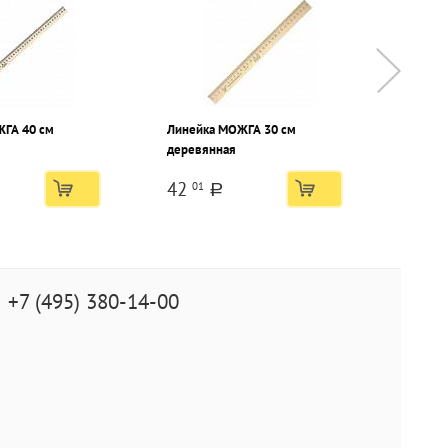
ГА 40 см
Линейка МОЖГА 30 см
Линей
деревянная
дерев
42
36
01
67
a
+7 (495) 380-14-00