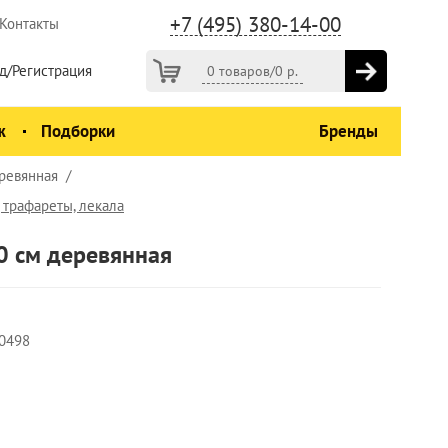
+7 (495) 380-14-00
Контакты
д/Регистрация
0 товаров
/
0
р.
ж
Подборки
Бренды
ревянная
 трафареты, лекала
 см деревянная
0498