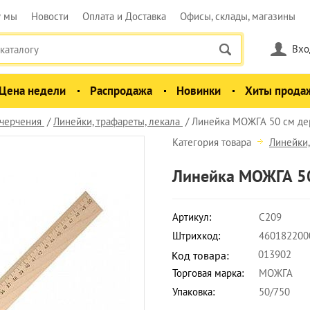
у мы
Новости
Оплата и Доставка
Офисы, склады, магазины
Вхо
Цена недели
Распродажа
Новинки
Хиты прода
черчения
Линейки, трафареты, лекала
Линейка МОЖГА 50 см де
Категория товара
Линейки,
Линейка МОЖГА 50
Артикул:
С209
Штрихкод:
460182200
013902
Код товара:
Торговая марка:
МОЖГА
Упаковка:
50/750