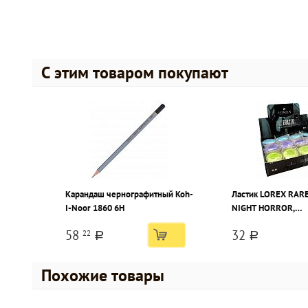
С этим товаром покупают
Карандаш чернографитный Koh-
Ластик LOREX RAR
I-Noor 1860 6Н
NIGHT HORROR,
термопластичная р
58
32
22
45х12х10 мм кругл
a
a
мягкий, пластикова
индивидуальный 
Похожие товары