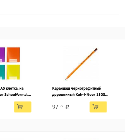
 А5 клетка, на
Карандаш чернографитный
ет Schoolformat
деревянный Koh-I-Noor 1500
ТОН мелованный
8В заточенный, шестигранный,
97
92
ак
картонная коробка
a