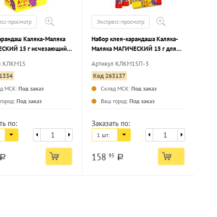
есс-просмотр
Экспресс-просмотр
арандаш Каляка-Маляка
Набор клея-карандаша Каляка-
СКИЙ 15 г исчезающий
Маляка МАГИЧЕСКИЙ 15 г для
бумаги, картона, фото
л КЛКМ15
Артикул КЛКМ15П-3
исчезающий PVP 3 шт пакет
1334
Код 263137
ад МСК:
Под заказ
Склад МСК:
Под заказ
...
...
город:
Под заказ
Ваш город:
Под заказ
ть по:
Заказать по:
1 шт.
158
95
a
a