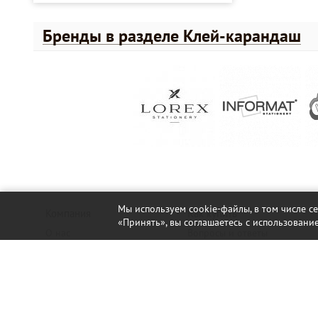
Бренды в разделе Клей-карандаш
Мы используем cookie-файлы, в том числе с
Компания
Как купить
«Принять», вы соглашаетесь с использование
О нас
Вопросы и ответы
Новости
Юридическим лицам
Контакты
Обратная связь
Офисы, склады, магазины
Статьи
Для VIP-клиентов
Оплата