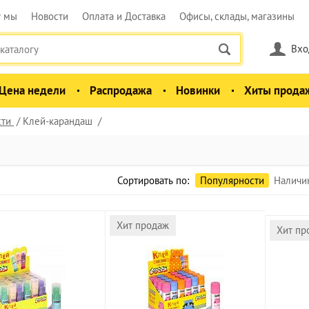
у мы
Новости
Оплата и Доставка
Офисы, склады, магазины
Вхо
Цена недели
Распродажа
Новинки
Хиты прода
сти
Клей-карандаш
Сортировать по:
Популярности
Наличи
Хит продаж
Хит пр