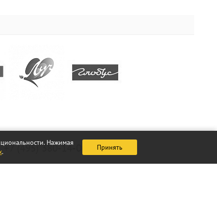
нкциональности. Нажимая
+7 (495) 380-14-00
Принять
х
.