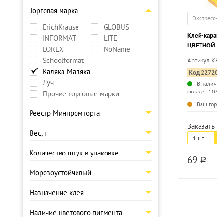
Торговая марка
Экспресс
ErichKrause
GLOBUS
Клей-кара
INFORMAT
LITE
ЦВЕТНОЙ 1
LOREX
NoName
Schoolformat
Артикул 
Каляка-Маляка
Код 2272
Луч
В налич
складе - 10
Прочие торговые марки
Ваш гор
Реестр Минпромторга
Заказать 
Вес, г
1 шт.
Количество штук в упаковке
69
a
Морозоустойчивый
Назначение клея
Наличие цветового пигмента