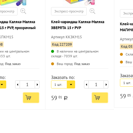
-просмотр
Экспресс-просмотр
Экспр
ндаш Каляка-Маляка
Клей-карандаш Каляка-Маляка
Клей-к
5 г PVP, прозрачный
ЗВЕРЯТА 15 г PVP
МАГИЧЕ
PVP
ККПКМ15
Артикул ККЗКМ15
Артику
08
Код 227209
Код 05
ии на центральном
В наличии на центральном
Скл
833 шт.
складе - 7039 шт.
...
...
Ваш 
од:
Под заказ
Ваш город:
Под заказ
Заказа
по:
Заказать по:
1 шт.
1 шт.
59
05
59
01
a