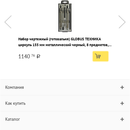
Набор чертежный (готовальня) GLOBUS ТЕХНИКА
Н
циркуль 155 мм металлический черный, 8 предметов, в
ц
пластиковом пенале с европодвесом
п
1140
76
a
Компания
Как купить
Каталог