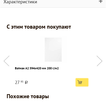
Характеристики
С этим товаром покупают
Ватман А2 594х420 мм 200 г/м2
Б
о
27
95
a
Похожие товары