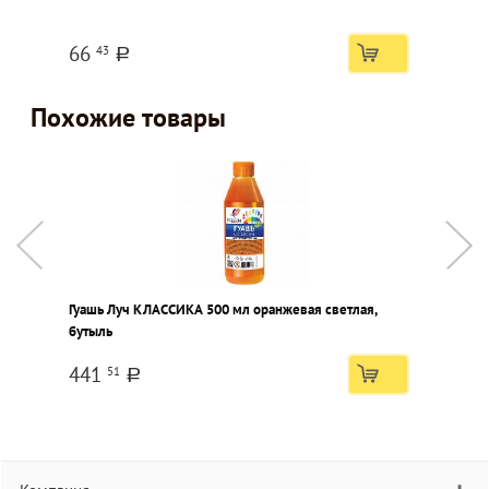
66
43
a
Похожие товары
Гуашь Луч КЛАССИКА 500 мл оранжевая светлая,
Г
бутыль
441
51
a