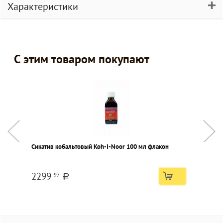
Характеристики
С этим товаром покупают
Сикатив кобальтовый Koh-I-Noor 100 мл флакон
А
п
2299
97
a