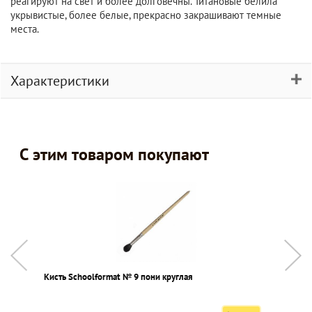
реагируют на свет и более долговечны. Титановые белила
укрывистые, более белые, прекрасно закрашивают темные
места.
Характеристики
С этим товаром покупают
Кисть Schoolformat № 9 пони круглая
С