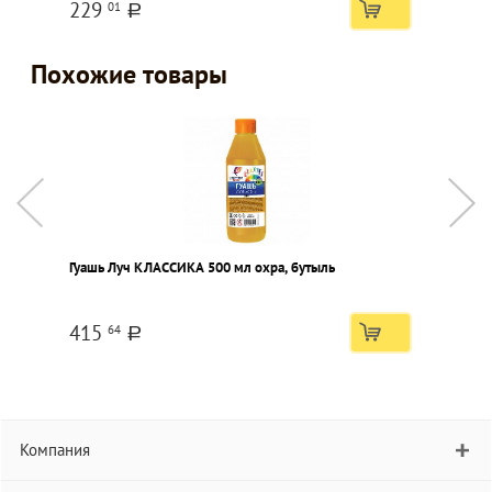
229
01
a
Похожие товары
Гуашь Луч КЛАССИКА 500 мл охра, бутыль
Г
б
415
64
a
Компания