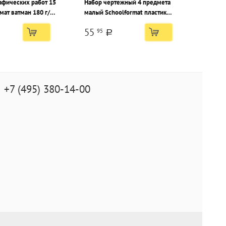
афических работ 15
Набор чертежный 4 предмета
мат ватман 180 г/
малый Schoolformat пластик
тонированный ассорти, с
55
95
европодвесом
a
+7 (495) 380-14-00