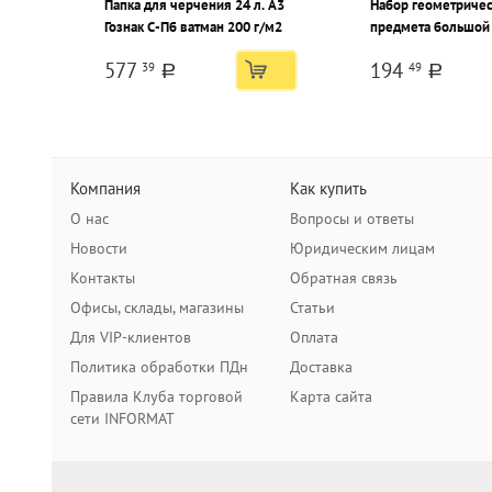
Папка для черчения 24 л. А3
Набор геометричес
Гознак С-Пб ватман 200 г/м2
предмета большой
Twist'n Flex гибкий
577
194
39
49
тонированный ассо
a
a
европодвесом
Компания
Как купить
О нас
Вопросы и ответы
Новости
Юридическим лицам
Контакты
Обратная связь
Офисы, склады, магазины
Статьи
Для VIP-клиентов
Оплата
Политика обработки ПДн
Доставка
Правила Клуба торговой
Карта сайта
сети INFORMAT