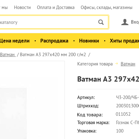
у мы
Новости
Оплата и Доставка
Офисы, склады, магазины
Вхо
Цена недели
Распродажа
Новинки
Хиты прода
Ватман
Ватман А3 297х420 мм 200 г/м2
Категория товара
Ватман
Ватман А3 297х42
Артикул:
Ч3-200/ЧБ
Штрихкод:
200301300
011052
Код товара:
Торговая марка:
Гознак С-П
Упаковка:
100