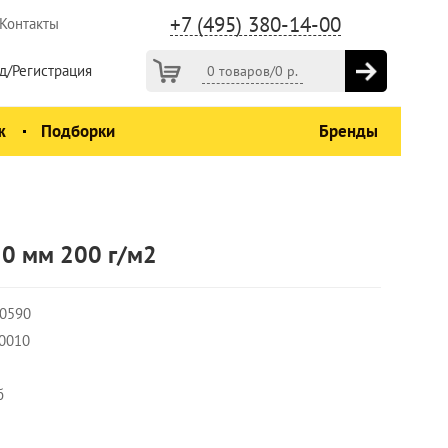
+7 (495) 380-14-00
Контакты
д/Регистрация
0 товаров
/
0
р.
ж
Подборки
Бренды
0 мм 200 г/м2
-0590
0010
б