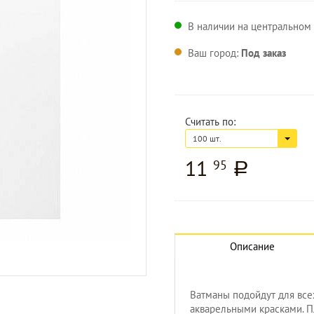
В наличии на центральном 
Ваш город:
Под заказ
Считать по:
100 шт.
11
95
a
Описание
Ватманы подойдут для все
акварельными красками. П