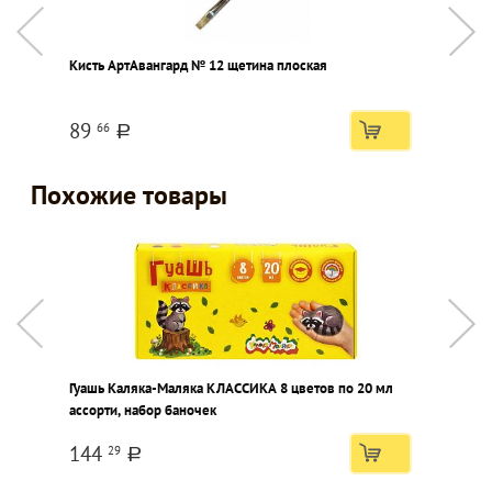
Кисть АртАвангард № 12 щетина плоская
С
89
66
a
Похожие товары
Гуашь Каляка-Маляка КЛАССИКА 8 цветов по 20 мл
Г
ассорти, набор баночек
н
144
29
a