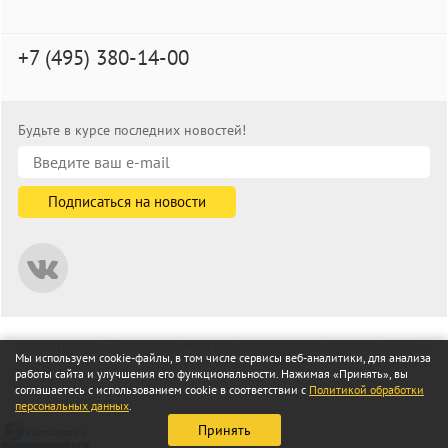
+7 (495) 380-14-00
Будьте в курсе последних новостей!
© informat.ru — Интернет-магазин канцелярских товаров. 2001—
Мы используем cookie-файлы, в том числе сервисы веб-аналитики, для анализа
2026
работы сайта и улучшения его функциональности. Нажимая «Принять», вы
Все права защищены
соглашаетесь с использованием cookie в соответствии с
Политикой обработки
персональных данных
.
Принять