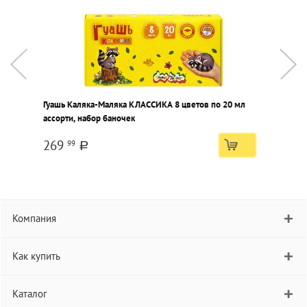
Гуашь Каляка-Маляка КЛАССИКА 8 цветов по 20 мл
Г
ассорти, набор баночек
а
269
99
a
Компания
Как купить
Каталог