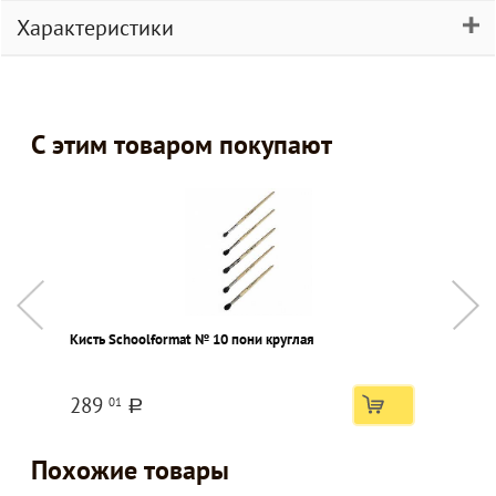
Характеристики
С этим товаром покупают
Кисть Schoolformat № 10 пони круглая
С
289
01
a
Похожие товары