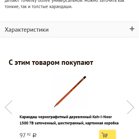
делают точилку более универсальной: можно заточить как
тонкие, так и толстые карандаши.
Характеристики
С этим товаром покупают
Карандаш чернографитный деревянный Koh-I-Noor
К
1500 7В заточенный, шестигранный, картонная коробка
М
97
92
a