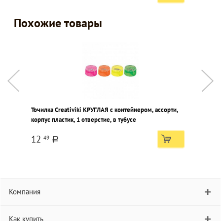
Похожие товары
Точилка Creativiki КРУГЛАЯ с контейнером, ассорти,
Т
корпус пластик, 1 отверстие, в тубусе
к
12
49
a
Компания
Как купить