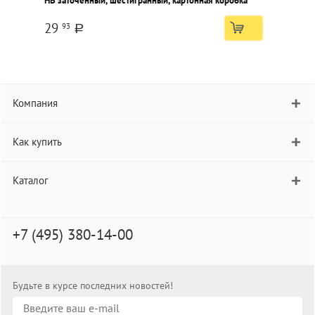
НВ заточенный, шестигранный, картонная коробка
D
к
29
93
a
Компания
Как купить
Каталог
+7 (495) 380-14-00
Будьте в курсе последних новостей!