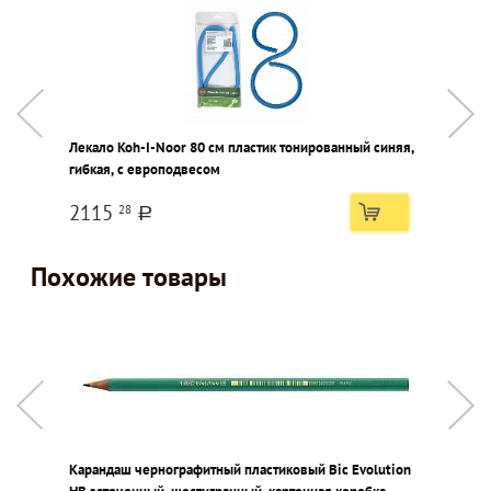
Лекало Koh-I-Noor 80 см пластик тонированный синяя,
Р
гибкая, с европодвесом
п
2115
28
a
Похожие товары
Карандаш чернографитный пластиковый Bic Evolution
К