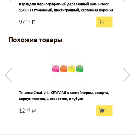
Карандаш чернографитный деревянный Koh-I-Noor
К
1500 Н заточенный, шестигранный, картонная коробка
D
к
97
13
a
Похожие товары
Точилка Creativiki КРУГЛАЯ с контейнером, ассорти,
Т
корпус пластик, 1 отверстие, в тубусе
о
12
49
a