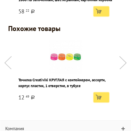
к
58
22
a
Похожие товары
Точилка Creativiki КРУГЛАЯ с контейнером, ассорти,
Т
корпус пластик, 1 отверстие, в тубусе
к
12
49
a
Компания