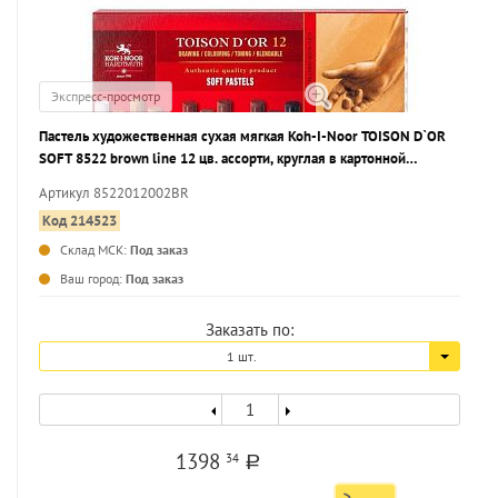
Экспресс-просмотр
Пастель художественная сухая мягкая Koh-I-Noor TOISON D`OR
SOFT 8522 brown line 12 цв. ассорти, круглая в картонной
упаковке
Артикул 8522012002BR
Код 214523
Склад МСК:
Под заказ
...
Ваш город:
Под заказ
Заказать по:
1 шт.
1398
34
a