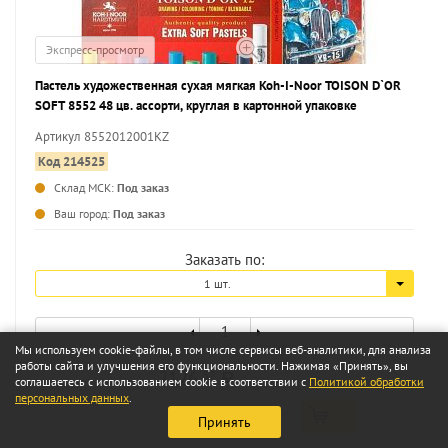
Экспресс-просмотр
Пастель художественная сухая мягкая Koh-I-Noor TOISON D`OR
SOFT 8552 48 цв. ассорти, круглая в картонной упаковке
Артикул 8552012001KZ
Код 214525
Склад МСК:
Под заказ
...
Ваш город:
Под заказ
Заказать по:
1 шт.
Мы используем cookie-файлы, в том числе сервисы веб-аналитики, для анализа
работы сайта и улучшения его функциональности. Нажимая «Принять», вы
2126
57
a
соглашаетесь с использованием cookie в соответствии с
Политикой обработки
персональных данных
.
Принять