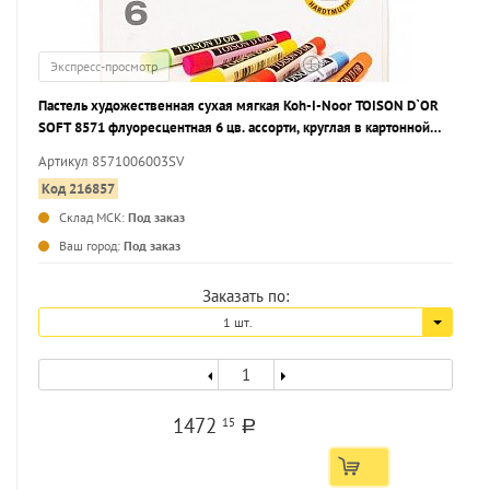
Экспресс-просмотр
Пастель художественная сухая мягкая Koh-I-Noor TOISON D`OR
SOFT 8571 флуоресцентная 6 цв. ассорти, круглая в картонной
упаковке
Артикул 8571006003SV
Код 216857
Склад МСК:
Под заказ
...
Ваш город:
Под заказ
Заказать по:
1 шт.
1472
15
a