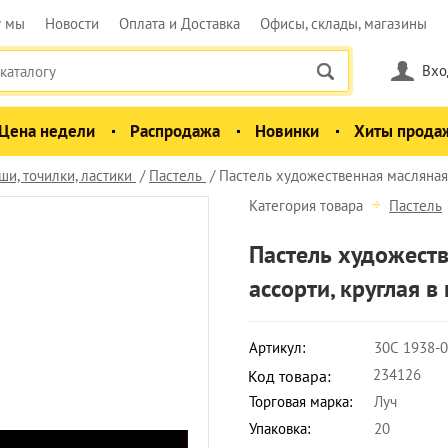
у мы
Новости
Оплата и Доставка
Офисы, склады, магазины
Вхо
Цена недели
Распродажа
Новинки
Хиты прода
и, точилки, ластики
Пастель
Пастель художественная масляная 
Категория товара
Пастель
Пастель художеств
ассорти, круглая 
Артикул:
30С 1938-
234126
Код товара:
Торговая марка:
Луч
Упаковка:
20