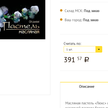
Склад МСК:
Под заказ
Ваш город:
Под заказ
Считать по:
1 шт.
391
57
a
Описание
Увеличить изображение
Масляная пастель «Люкс» 
масляной пастели более яр