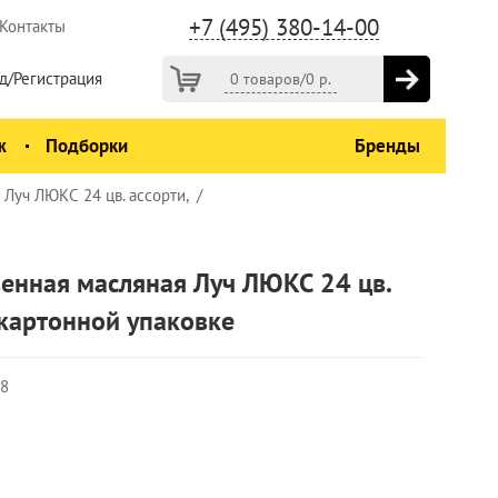
+7 (495) 380-14-00
Контакты
д/Регистрация
0 товаров
/
0
р.
ж
Подборки
Бренды
Луч ЛЮКС 24 цв. ассорти,
енная масляная Луч ЛЮКС 24 цв.
в картонной упаковке
08