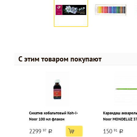
С этим товаром покупают
Сикатив кобальтовый Koh-I-
Карандаш акварель
Noor 100 мл флакон
Noor MONDELUZ 37
зеленый 1 шт карт
2299
150
97
91
упаковка
a
a