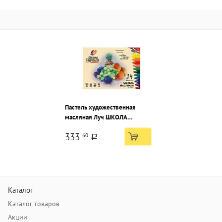
Пастель художественная
масляная Луч ШКОЛА
ТВОРЧЕСТВА 24 цв. ассорти,
333
60
треугольная в картонной
a
упаковке
Каталог
Каталог товаров
Акции