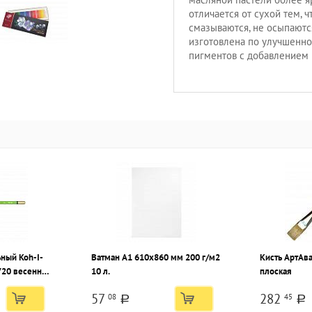
отличается от сухой тем, 
смазываются, не осыпаютс
изготовлена по улучшенно
пигментов с добавлением
ный Koh-I-
Ватман А1 610х860 мм 200 г/м2
Кисть АртАв
20 весенний
10 л.
плоская
онная
57
282
08
45
a
a