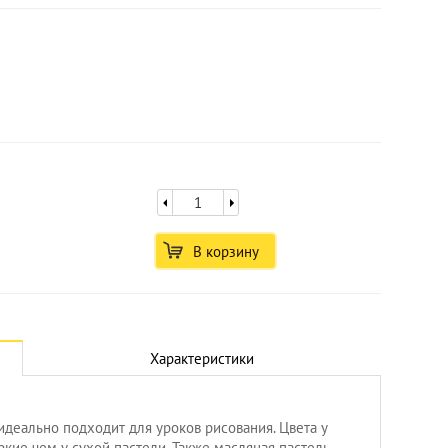
В корзину
Характеристики
Увеличить
идеально подходит для уроков рисования. Цвета у
кие чем у сухой пастели. Также масляная пастель