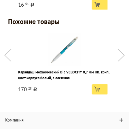
16
01
a
Похожие товары
Карандаш механический Bic VELOCITY 0,7 мм НВ, грип,
К
цвет корпуса белый, с ластиком
к
170
28
a
Компания