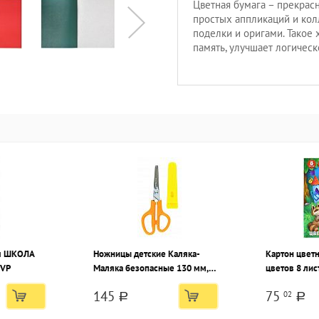
Цветная бумага – прекрасн
простых аппликаций и кол
поделки и оригами. Такое 
память, улучшает логичес
уч ШКОЛА
Ножницы детские Каляка-
Картон цветно
PVP
Маляка безопасные 130 мм,
цветов 8 лис
эргономичные ручки
145
75
02
пластиковые желто-оранжевые
a
a
с футляром