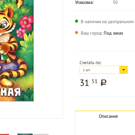
Упаковка:
50
В наличии на центральном 
Ваш город:
Под заказ
Считать по:
1 шт.
31
51
a
Увеличить изображение
Описание