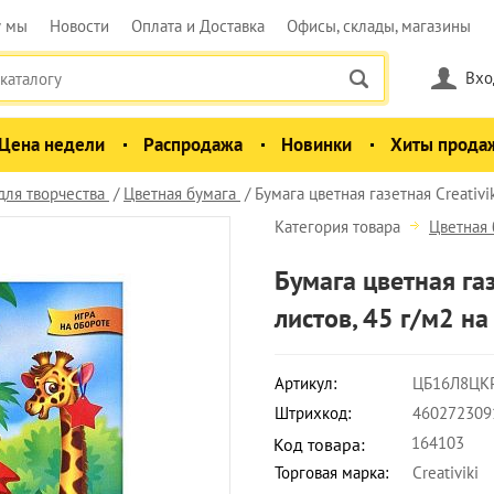
у мы
Новости
Оплата и Доставка
Офисы, склады, магазины
Вхо
Цена недели
Распродажа
Новинки
Хиты прода
для творчества
Цветная бумага
Бумага цветная газетная Creativik
Категория товара
Цветная 
Бумага цветная газ
листов, 45 г/м2 на
Артикул:
ЦБ16Л8ЦК
Штрихкод:
460272309
164103
Код товара:
Торговая марка:
Creativiki