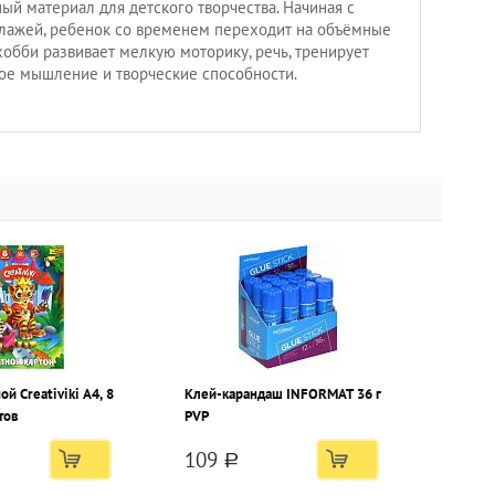
ый материал для детского творчества. Начиная с
лажей, ребенок со временем переходит на объёмные
хобби развивает мелкую моторику, речь, тренирует
кое мышление и творческие способности.
й Creativiki А4, 8
Клей-карандаш INFORMAT 36 г
тов
PVP
109
a