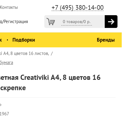
+7 (495) 380-14-00
Контакты
д/Регистрация
0 товаров
/
0
р.
ж
Подборки
Бренды
i А4, 8 цветов 16 листов,
бумага
етная Creativiki А4, 8 цветов 16
 скрепке
Р
1967