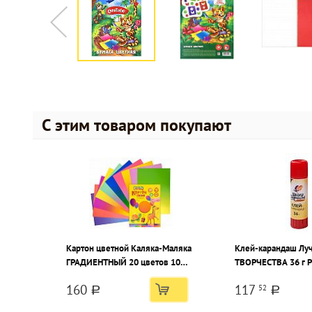
С этим товаром покупают
Картон цветной Каляка-Маляка
Клей-карандаш Л
ГРАДИЕНТНЫЙ 20 цветов 10
ТВОРЧЕСТВА 36 г 
листов, мелованный, градиент
160
117
52
А4- (200х280 мм) 200 г/м2
a
a