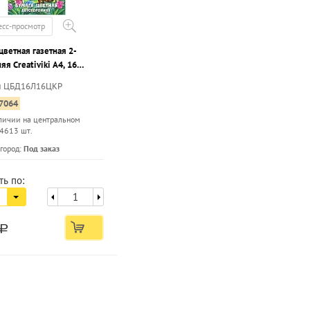
есс-просмотр
цветная газетная 2-
яя Creativiki А4, 16
16 листов, 45 г/м2 на
л ЦБД16Л16ЦКР
е
7064
личии на центральном
 4613 шт.
...
город:
Под заказ
ть по:
a