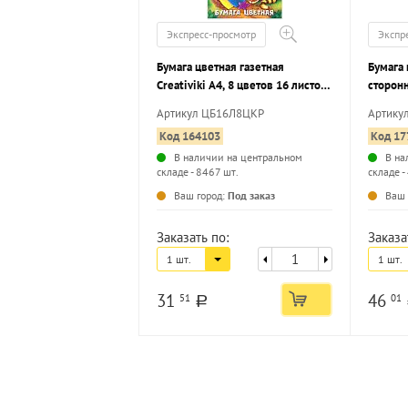
Экспресс-просмотр
Экспр
Бумага цветная газетная
Бумага 
Creativiki А4, 8 цветов 16 листов,
сторонн
45 г/м2 на скрепке
цветов 
Артикул ЦБ16Л8ЦКР
Артику
скрепк
Код 164103
Код 17
В наличии на центральном
В на
складе - 8467 шт.
складе -
...
Ваш город:
Под заказ
Ваш 
Заказать по:
Заказа
1 шт.
1 шт.
31
46
51
01
a