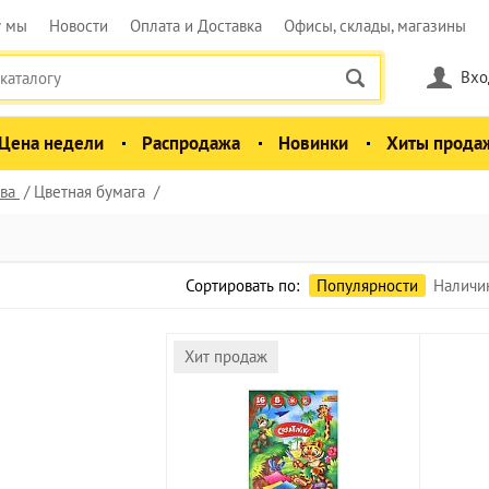
у мы
Новости
Оплата и Доставка
Офисы, склады, магазины
Вхо
Цена недели
Распродажа
Новинки
Хиты прода
ва
Цветная бумага
Сортировать по:
Популярности
Наличи
Хит продаж