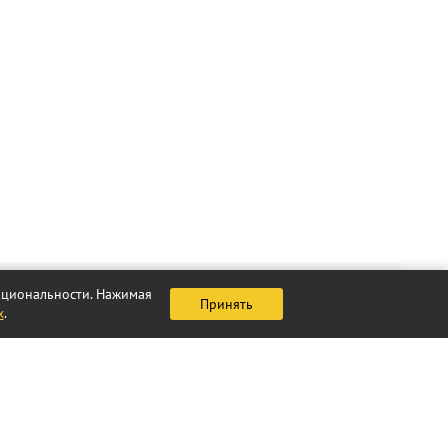
нкциональности. Нажимая
Принять
х
.