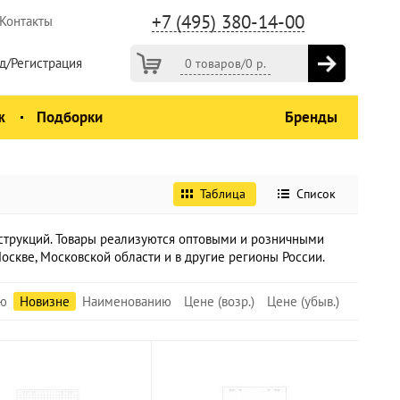
+7 (495) 380-14-00
Контакты
д/Регистрация
0 товаров
/
0
р.
ж
Подборки
Бренды
Таблица
Список
струкций. Товары реализуются оптовыми и розничными
Москве, Московской области и в другие регионы России.
ю
Новизне
Наименованию
Цене (возр.)
Цене (убыв.)