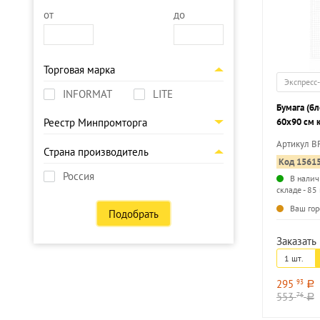
от
до
Торговая марка
Экспресс
INFORMAT
LITE
Бумага (бл
60х90 см к
Реестр Минпромторга
Артикул B
Страна производитель
Код 1561
Россия
В налич
складе - 85
Ваш гор
Подобрать
Заказать 
1 шт.
295
93
a
553
76
a