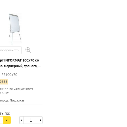
есс-просмотр
рт INFORMAT 100х70 см
о-маркерный, тренога, с
овкой по высоте,
л FS100x70
е полочки
9355
личии на центральном
 16 шт.
...
город:
Под заказ
ть по: