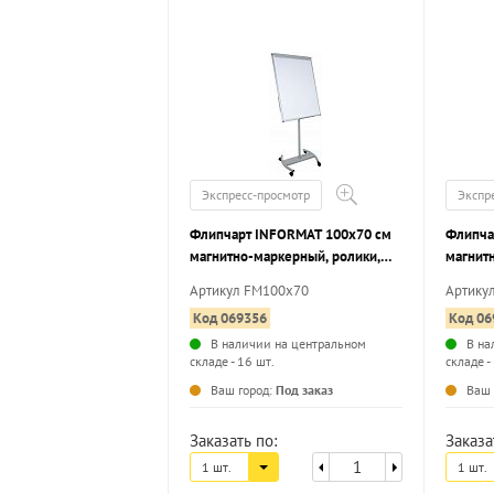
Экспресс-просмотр
Экспр
Флипчарт INFORMAT 100х70 см
Флипча
магнитно-маркерный, ролики,
магнитн
наличие полочки
регулир
Артикул FM100x70
Артику
наличи
Код 069356
Код 06
В наличии на центральном
В на
складе - 16 шт.
складе -
...
Ваш город:
Под заказ
Ваш 
Заказать по:
Заказа
1 шт.
1 шт.