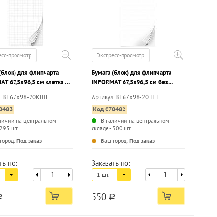
есс-просмотр
Экспресс-просмотр
(блок) для флипчарта
Бумага (блок) для флипчарта
T 67,5х96,5 см клетка 80
INFORMAT 67,5х96,5 см без
 л.
линовки 80 г/м2 20 л.
л BF67x98-20KШТ
Артикул BF67x98-20 ШТ
0483
Код 070482
личии на центральном
В наличии на центральном
 295 шт.
складе - 300 шт.
...
...
город:
Под заказ
Ваш город:
Под заказ
ть по:
Заказать по:
1 шт.
550
a
a