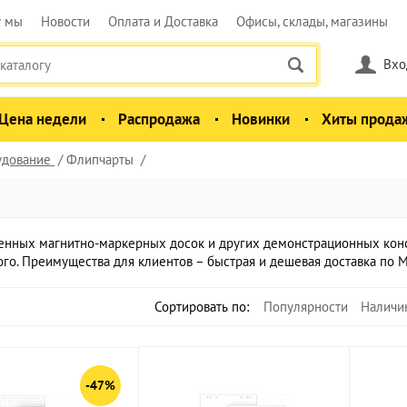
у мы
Новости
Оплата и Доставка
Офисы, склады, магазины
Вхо
Цена недели
Распродажа
Новинки
Хиты прода
удование
Флипчарты
тенных магнитно-маркерных досок и других демонстрационных кон
орого. Преимущества для клиентов – быстрая и дешевая доставка по 
Сортировать по:
Популярности
Наличи
-47%