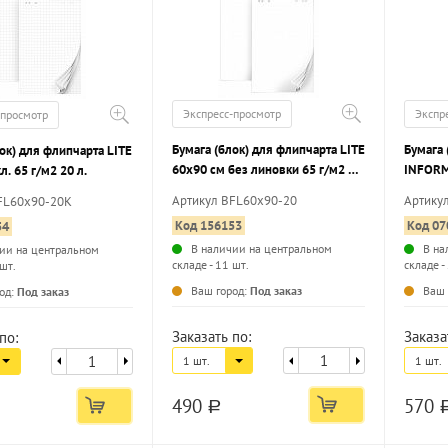
Экспресс-просмотр
Экспр
-просмотр
Бумага (блок) для флипчарта LITE
Бумага 
ок) для флипчарта LITE
60х90 см без линовки 65 г/м2 20
INFORMA
л. 65 г/м2 20 л.
л.
г/м2 20
Артикул BFL60x90-20
Артику
FL60x90-20K
Код 156153
Код 07
54
В наличии на центральном
В на
ии на центральном
складе - 11 шт.
складе -
 шт.
...
...
Ваш город:
Под заказ
Ваш 
од:
Под заказ
Заказать по:
Заказа
по:
1 шт.
1 шт.
490
570
a