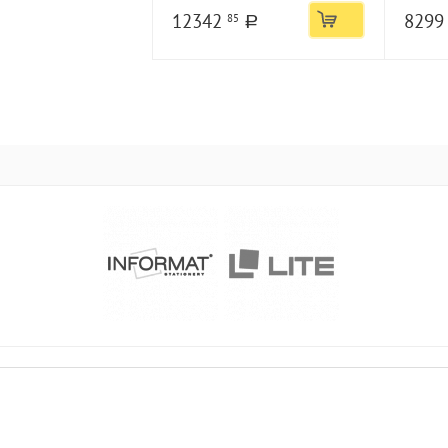
12342
829
85
a