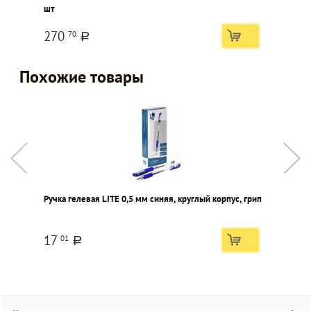
шт
"
270
70
a
Похожие товары
Ручка гелевая LITE 0,5 мм синяя, круглый корпус, грип
Р
с
17
01
a