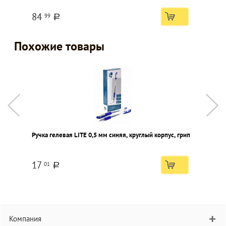
84
99
a
Похожие товары
Ручка гелевая LITE 0,5 мм синяя, круглый корпус, грип
Р
с
17
01
a
Компания