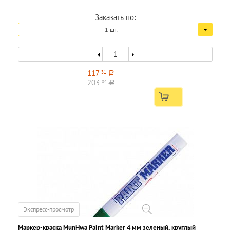
Заказать по:
1 шт.
117
31
a
203
04
a
Экспресс-просмотр
Маркер-краска MunHwa Paint Marker 4 мм зеленый, круглый