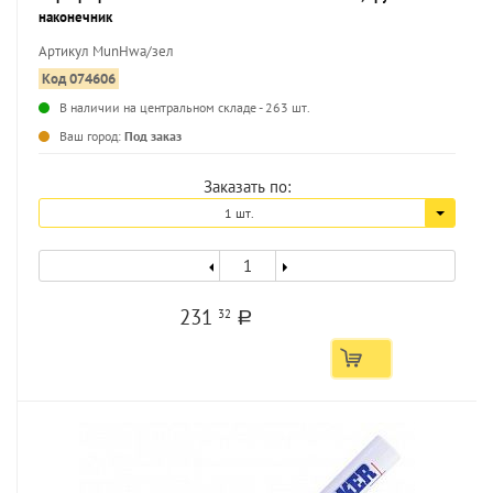
наконечник
Артикул MunHwa/зел
Код 074606
В наличии на центральном складе - 263 шт.
...
Ваш город:
Под заказ
Заказать по:
1 шт.
231
32
a