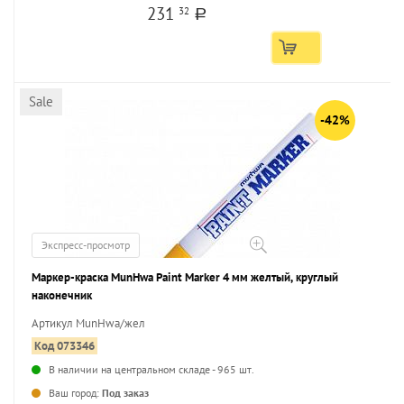
231
32
a
Sale
-42%
Экспресс-просмотр
Маркер-краска MunHwa Paint Marker 4 мм желтый, круглый
наконечник
Артикул MunHwa/жел
Код 073346
В наличии на центральном складе - 965 шт.
...
Ваш город:
Под заказ