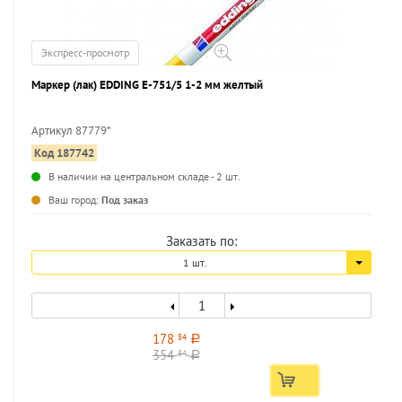
Экспресс-просмотр
Маркер (лак) EDDING E-751/5 1-2 мм желтый
Артикул 87779*
Код 187742
...
В наличии на центральном складе - 2 шт.
Ваш город:
Под заказ
Заказать по:
1 шт.
178
84
a
354
84
a