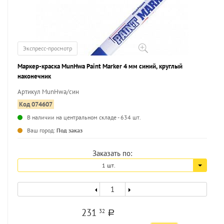
Экспресс-просмотр
Маркер-краска MunHwa Paint Marker 4 мм синий, круглый
наконечник
Артикул MunHwa/син
Код 074607
В наличии на центральном складе - 634 шт.
...
Ваш город:
Под заказ
Заказать по:
1 шт.
231
32
a