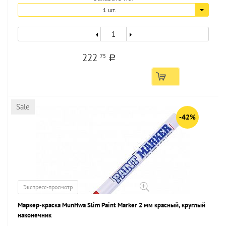
1 шт.
222
75
a
Sale
-42%
Экспресс-просмотр
Маркер-краска MunHwa Slim Paint Marker 2 мм красный, круглый
наконечник