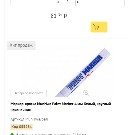
81
34
a
Хит продаж
Экспресс-просмотр
Маркер-краска MunHwa Paint Marker 4 мм белый, круглый
наконечник
Артикул MunHwa/бел
Код 055254
В наличии на центральном складе - 2184 шт.