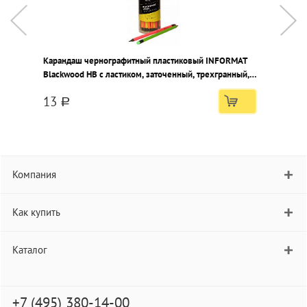
Карандаш чернографитный пластиковый INFORMAT
К
Blackwood НВ с ластиком, заточенный, трехгранный,
F
тубус
т
13
a
Компания
Как купить
Каталог
+7 (495) 380-14-00