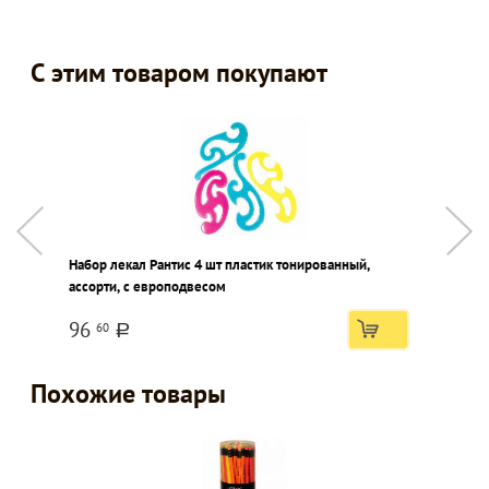
С этим товаром покупают
Набор лекал Рантис 4 шт пластик тонированный,
Р
ассорти, с европодвесом
с
96
60
a
Похожие товары