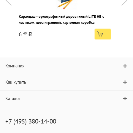
Карандаш чернографитный деревянный LITE НВ с
К
ластиком, шестигранный, картонная коробка
Z
н
6
40
a
Компания
Как купить
Каталог
+7 (495) 380-14-00