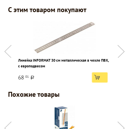
С этим товаром покупают
Линейка INFORMAT 30 см металлическая в чехле ПВХ,
Р
с европодвесом
S
п
68
01
a
Похожие товары