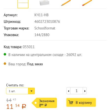
Артикул:
КЧ11-HB
Штрихкод:
4602723010876
Торговая марка:
Schoolformat
Упаковка:
144/2880
Код товара:
055011
В наличии на центральном складе - 26092 шт.
Ваш город:
Под заказ
Считать по:
1 шт.
14
43
Экономия
В корзину
11
54
2
89
a
a