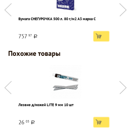
Бумага СНЕГУРОЧКА 500 л. 80 г/м2 А3 марка С
Т
а
757
97
a
Похожие товары
Лезвие д/ножей LITE 9 мм 10 шт
Л
26
03
a