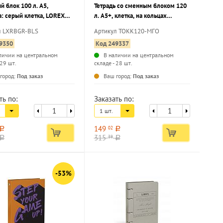
 блок 100 л. А5,
Тетрадь со сменным блоком 120
: серый клетка, LOREX
л. А5+, клетка, на кольцах
MS с дизайнерским
Schoolformat МАГИЧЕСКИЕ
л LXRBGR-BLS
Артикул ТОКК120-МГО
ОБЛАКА твердая обложка,
9350
Код 249337
глянцевая ламинация
личии на центральном
В наличии на центральном
 29 шт.
складе - 28 шт.
...
...
город:
Под заказ
Ваш город:
Под заказ
ть по:
Заказать по:
1 шт.
149
02
a
a
315
39
a
a
-53%