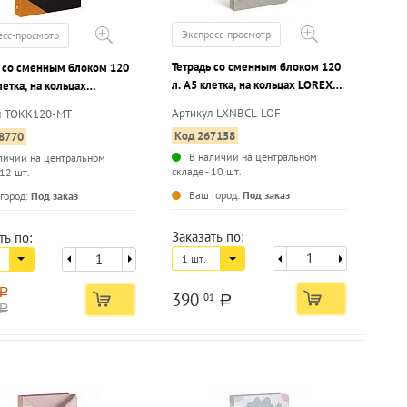
Экспресс-просмотр
есс-просмотр
Тетрадь со сменным блоком 120
ь со сменным блоком 120
л. А5 клетка, на кольцах LOREX
клетка, на кольцах
LETTERS OF NOTES мелованный
format МОДНАЯ
Артикул LXNBCL-LOF
л ТОКК120-МТ
картон, soft touch
АФИКА твердая обложка,
Код 267158
8770
я ламинация
В наличии на центральном
личии на центральном
складе - 10 шт.
 12 шт.
...
...
Ваш город:
Под заказ
город:
Под заказ
Заказать по:
ть по:
1 шт.
a
390
01
a
a