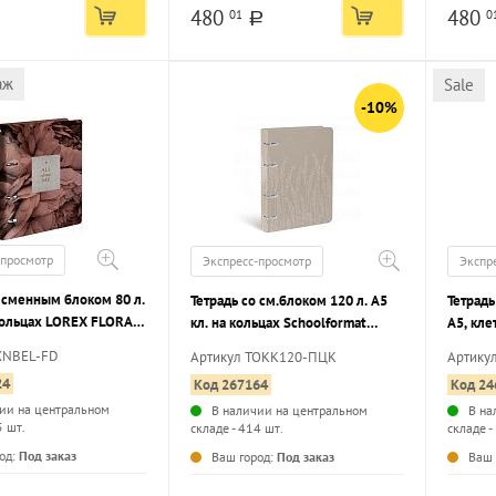
480
480
01
0
a
аж
Sale
-10%
-просмотр
Экспресс-просмотр
Экспр
о сменным блоком 80 л.
Тетрадь со см.блоком 120 л. А5
Тетрадь
 кольцах LOREX FLORAL
кл. на кольцах Schoolformat
А5, кле
N кож/зам, усиленная
ПАТТЕРН ЦВЕТКОВ тв.обл. нет,
ТЕМНО-
XNBEL-FD
Артикул ТОКК120-ПЦК
Артику
мат.лам.
обложк
24
Код 267164
Код 24
ии на центральном
В наличии на центральном
В на
5 шт.
складе - 414 шт.
складе -
...
...
од:
Под заказ
Ваш город:
Под заказ
Ваш 