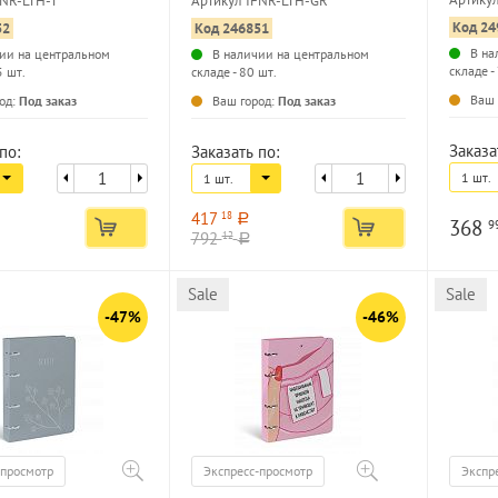
FNR-LTH-T
Артикул IFNR-LTH-GR
обложка
конгрев
Код 24
52
Код 246851
В на
ии на центральном
В наличии на центральном
складе -
5 шт.
складе - 80 шт.
...
...
Ваш 
од:
Под заказ
Ваш город:
Под заказ
Заказа
по:
Заказать по:
1 шт.
1 шт.
417
18
a
368
9
792
12
a
Sale
Sale
-47%
-46%
-просмотр
Экспресс-просмотр
Экспр