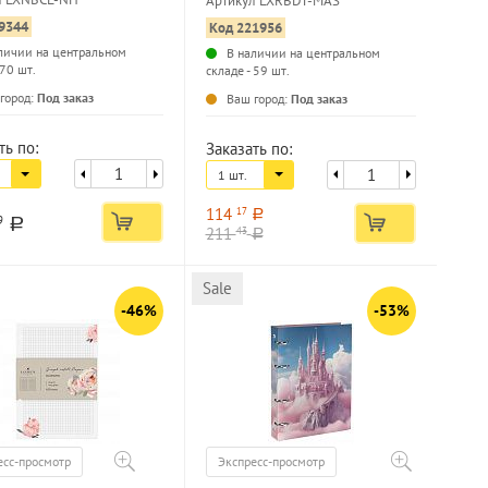
Артикул LXRBDT-MAS
, soft touch
9344
Код 221956
личии на центральном
В наличии на центральном
 70 шт.
складе - 59 шт.
...
...
город:
Под заказ
Ваш город:
Под заказ
ть по:
Заказать по:
1 шт.
114
17
a
9
a
211
43
a
Sale
-46%
-53%
есс-просмотр
Экспресс-просмотр