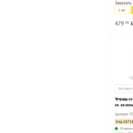
Заказать 
1 шт.
479
99
Экспресс
Тетрадь со
кл. на кол
ТЕКСТОВЫЙ
Артикул 
гл.лам.
Код 2671
В налич