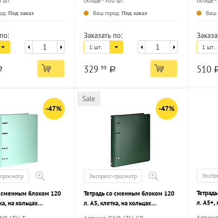
4 шт.
складе - 300 шт.
складе -
...
...
од:
Под заказ
Ваш город:
Под заказ
Ваш 
по:
Заказать по:
Заказа
1 шт.
1 шт.
329
510
99
a
a
Sale
-47%
-47%
Экспр
-просмотр
Экспресс-просмотр
Тетрад
о сменным блоком 120
Тетрадь со сменным блоком 120
л. А5+,
тка, на кольцах
л. А5, клетка, на кольцах
NIGHT 
 БИРЮЗОВАЯ кож/зам,
INFORMAT ЗЕЛЕНАЯ кож/зам,
Артику