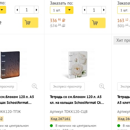
по:
Заказать по:
Заказа
1 шт.
1 шт.
336
163
95
12
a
a
374
301
39
12
a
Хит пр
-просмотр
Экспресс-просмотр
Экспр
 см.блоком 120 л. А5
Тетрадь со см.блоком 120 л. А5
Тетрадь
ьцах Schoolformat
кл. на кольцах Schoolformat САД
А5 клет
 ПЕЙЗАЖ тв.обл. нет,
ЦВЕТОВ тв.обл. нет, гл.лам.
DISTAN
ТОКК120-ТПЖ
Артикул ТОКК120-СЦВ
Артику
кож/зам
62
Код 267161
Код 26
упаков
ии на центральном
В наличии на центральном
В на