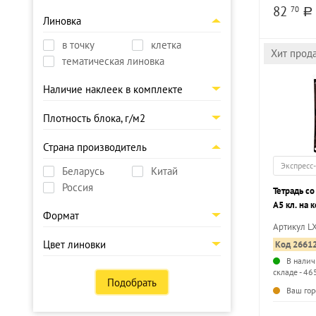
82
70
a
Линовка
в точку
клетка
Хит прод
тематическая линовка
Наличие наклеек в комплекте
Плотность блока, г/м2
Страна производитель
Экспресс
Беларусь
Китай
Россия
Тетрадь с
А5 кл. на
Формат
DECORATIO
Артикул L
упаковка
Цвет линовки
Код 2661
В налич
складе - 46
Подобрать
Ваш гор