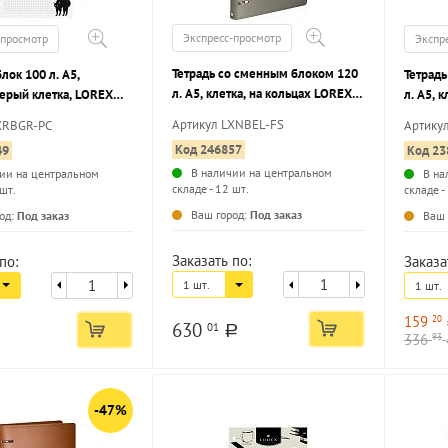
Экспресс-просмотр
-просмотр
Экспр
Тетрадь со сменным блоком 120
лок 100 л. А5,
Тетрад
л. А5, клетка, на кольцах LOREX
серый клетка, LOREX
л. А5, 
FOOLS! кож/зам, фольга
дизайнерским блоком
School
Артикул LXNBEL-FS
XRBGR-PC
Артику
ТИПОГР
Код 246857
49
Код 23
матова
В наличии на центральном
ии на центральном
В на
складе - 12 шт.
 шт.
складе -
...
...
Ваш город:
Под заказ
од:
Под заказ
Ваш 
Заказать по:
по:
Заказа
1 шт.
1 шт.
159
20
630
01
a
336
93
-47%