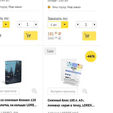
 244 шт.
складе - 188 шт.
...
...
город:
Под заказ
Ваш город:
Под заказ
ть по:
Заказать по:
1 шт.
181
80
a
a
345
19
a
Sale
-46%
есс-просмотр
Экспресс-просмотр
ь со сменным блоком 120
Сменный блок 100 л. А5-,
 клетка, на кольцах LOREX
линовка: серая в точку, LOREX
HORROR интегральная
DOTS REFILL
л LXNBCL-NH