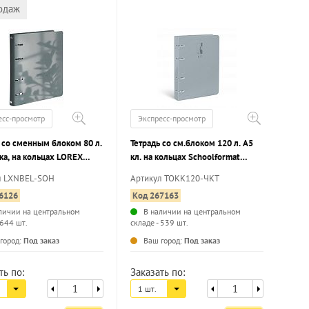
одаж
есс-просмотр
Экспресс-просмотр
 со сменным блоком 80 л.
Тетрадь со см.блоком 120 л. А5
ка, на кольцах LOREX
кл. на кольцах Schoolformat
 OF HAPPINESS кож/зам,
ЧЕРНЫЙ КОТ тв.обл. нет, мат.лам.
л LXNBEL-SOH
Артикул ТОКК120-ЧКТ
ная упаковка
6126
Код 267163
личии на центральном
В наличии на центральном
 644 шт.
складе - 539 шт.
...
...
город:
Под заказ
Ваш город:
Под заказ
ть по:
Заказать по:
1 шт.