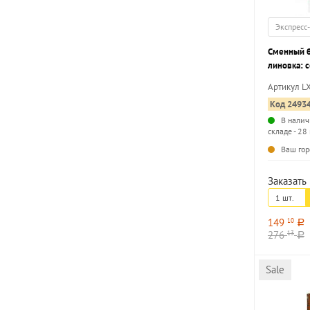
Экспресс
Сменный б
линовка: 
PANIC! с 
Артикул L
Код 2493
В налич
складе - 28
Ваш гор
Заказать 
1 шт.
149
10
a
276
13
a
Sale