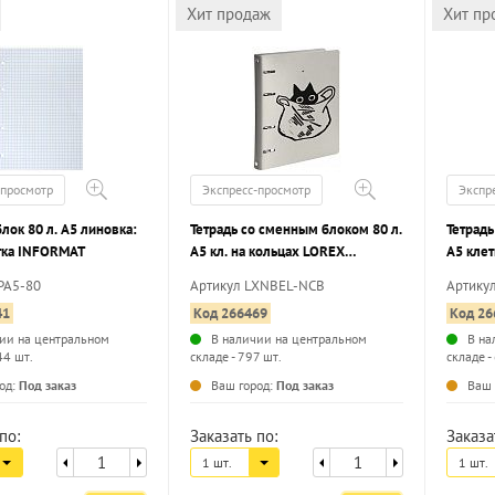
Хит продаж
Хит пр
-просмотр
Экспресс-просмотр
Экспр
лок 80 л. А5 линовка:
Тетрадь со сменным блоком 80 л.
Тетрадь
тка INFORMAT
А5 кл. на кольцах LOREX
А5 клет
NAUGHTY CAT BAG кож/зам,
SHADOW
PA5-80
Артикул LXNBEL-NCB
Артику
усиленная упаковка
усилен
41
Код 266469
Код 26
ии на центральном
В наличии на центральном
В на
44 шт.
складе - 797 шт.
складе -
...
...
од:
Под заказ
Ваш город:
Под заказ
Ваш 
по:
Заказать по:
Заказа
1 шт.
1 шт.