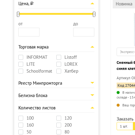
Цена,
Новинка
a
от
до
Торговая марка
Экспресс
INFORMAT
Listoff
Сменный б
LITE
LOREX
синяя кле
Schoolformat
Хатбер
Артикул O
Реестр Минпромторга
Код 2704
В налич
Белизна блока
складе - 15
Ваш гор
Количество листов
100
120
Заказать 
160
200
1 шт.
50
80