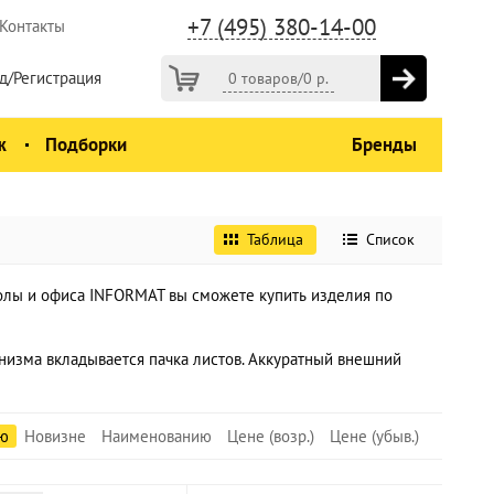
+7 (495) 380-14-00
Контакты
д/Регистрация
0 товаров
/
0
р.
ж
Подборки
Бренды
Таблица
Список
колы и офиса INFORMAT вы сможете купить изделия по
низма вкладывается пачка листов. Аккуратный внешний
ю
Новизне
Наименованию
Цене (возр.)
Цене (убыв.)