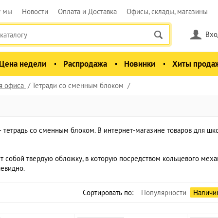
у мы
Новости
Оплата и Доставка
Офисы, склады, магазины
Вхо
Цена недели
Распродажа
Новинки
Хиты прода
я офиса
Тетради со сменным блоком
– тетрадь со сменным блоком. В интернет-магазине товаров для ш
т собой твердую обложку, в которую посредством кольцевого меха
чевидно.
Сортировать по:
Популярности
Наличи