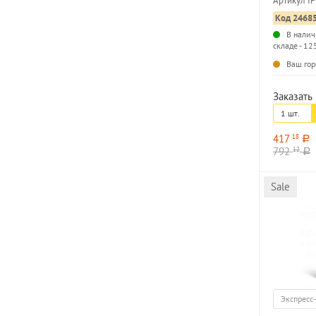
Артикул I
конгрев
Код 2468
В налич
складе - 12
Ваш гор
Заказать 
1 шт.
417
18
a
792
12
a
Sale
Экспресс