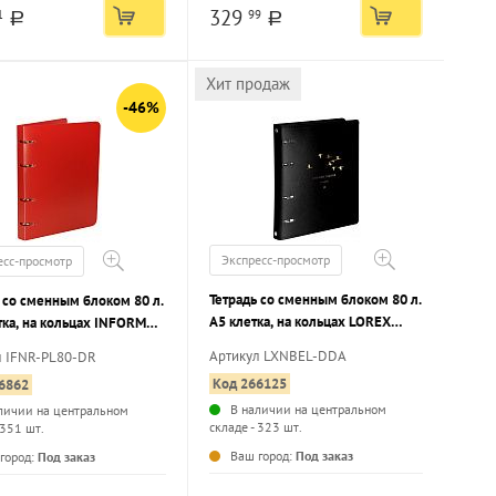
329
1
99
a
a
Хит продаж
-46%
Экспресс-просмотр
есс-просмотр
Тетрадь со сменным блоком 80 л.
 со сменным блоком 80 л.
А5 клетка, на кольцах LOREX
тка, на кольцах INFORMAT
DISTANT DARK ANIMALS кож/
КРАСНАЯ пластиковая
Артикул LXNBEL-DDA
л IFNR-PL80-DR
зам, фольга, усиленная упаковка
а
Код 266125
6862
В наличии на центральном
личии на центральном
складе - 323 шт.
 351 шт.
...
...
Ваш город:
Под заказ
город:
Под заказ