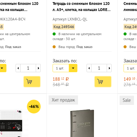
о сменным блоком 120
Тетрадь со сменным блоком 120
Сменный
тка на кольцах
л. А5+, клетка, на кольцах LOREX
линовка
mat ВЕТКА
QUEEN LOVE интегральная
BLOSSO
ТОКК120А4-ВСЧ
Артикул LXNBCL-QL
Артику
МИНИМАЛИЗМ твердая
обложка, soft touch
блоком
65
Код 249346
Код 24
глянцевая ламинация
ии на центральном
В наличии на центральном
В на
 шт.
складе - 30 шт.
складе -
...
...
од:
Под заказ
Ваш город:
Под заказ
Ваш 
по:
Заказать по:
Заказа
1 шт.
1 шт.
188
149
12
10
a
348
276
37
13
a
Хит продаж
Sale
-46%