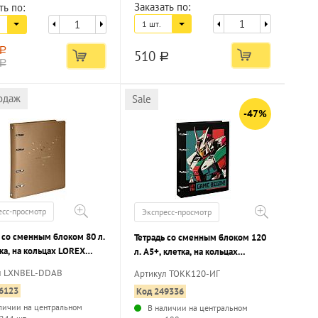
Заказать по:
ть по:
1 шт.
a
510
a
a
одаж
Sale
-47%
есс-просмотр
Экспресс-просмотр
 со сменным блоком 80 л.
Тетрадь со сменным блоком 120
ка, на кольцах LOREX
л. А5+, клетка, на кольцах
T DARK ANIMALS.BROWN
Schoolformat ИГРОК ГОТОВ
л LXNBEL-DDAB
Артикул ТОКК120-ИГ
, фольга, усиленная
твердая обложка, матовая
6123
Код 249336
ка
ламинация
личии на центральном
В наличии на центральном