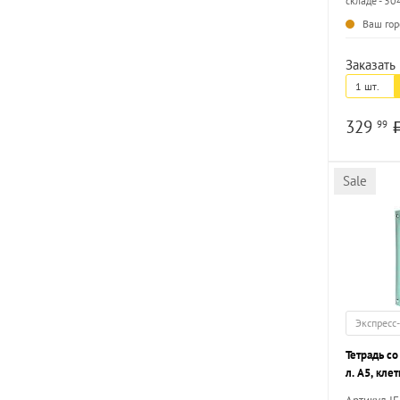
складе - 30
Ваш гор
Заказать 
1 шт.
329
99
Sale
Экспресс
Тетрадь с
л. А5, кле
INFORMAT