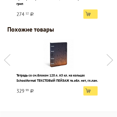
грип
S
ц
274
12
a
Похожие товары
Тетрадь со см.блоком 120 л. А5 кл. на кольцах
Т
Schoolformat ТЕКСТОВЫЙ ПЕЙЗАЖ тв.обл. нет, гл.лам.
S
329
99
a