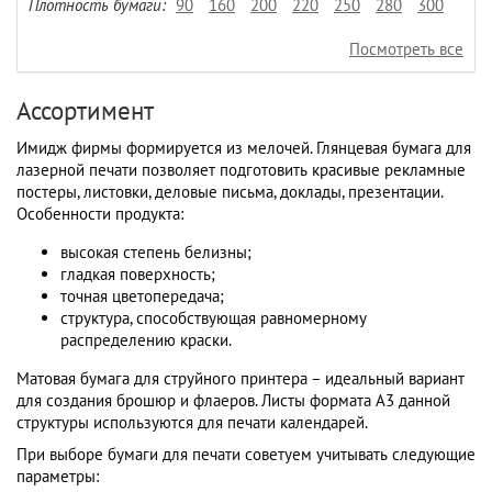
Плотность бумаги:
90
160
200
220
250
280
300
Посмотреть все
Ассортимент
Имидж фирмы формируется из мелочей. Глянцевая бумага для
лазерной печати позволяет подготовить красивые рекламные
постеры, листовки, деловые письма, доклады, презентации.
Особенности продукта:
высокая степень белизны;
гладкая поверхность;
точная цветопередача;
структура, способствующая равномерному
распределению краски.
Матовая бумага для струйного принтера – идеальный вариант
для создания брошюр и флаеров. Листы формата А3 данной
структуры используются для печати календарей.
При выборе бумаги для печати советуем учитывать следующие
параметры: