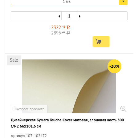
1 шт.
2322
46
a
2896
49
a
Sale
-20%
Экспресс-просмотр
Дизайнерская бумага Touche Cover матовая, слоновая кость 300
г/м2 66х101,6 см
Артикул 103-102472