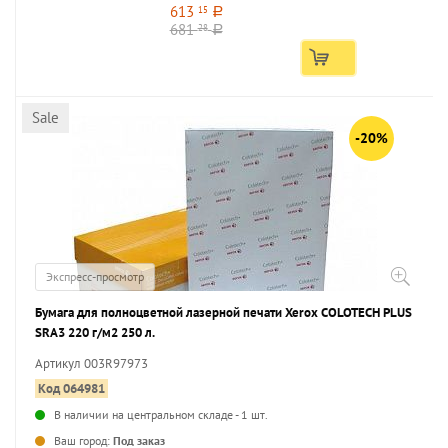
613
15
a
681
28
a
Sale
-20%
Экспресс-просмотр
Бумага для полноцветной лазерной печати Xerox COLOTECH PLUS
SRA3 220 г/м2 250 л.
Артикул 003R97973
Код 064981
В наличии на центральном складе - 1 шт.
...
Ваш город:
Под заказ