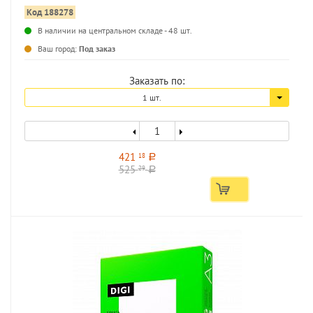
Код 188278
В наличии на центральном складе - 48 шт.
...
Ваш город:
Под заказ
Заказать по:
1 шт.
421
18
a
525
29
a