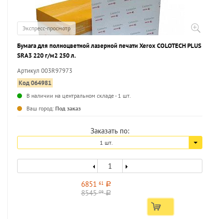
Экспресс-просмотр
Бумага для полноцветной лазерной печати Xerox COLOTECH PLUS
SRA3 220 г/м2 250 л.
Артикул 003R97973
Код 064981
В наличии на центральном складе - 1 шт.
...
Ваш город:
Под заказ
Заказать по:
1 шт.
6851
61
a
8545
09
a