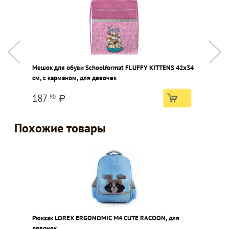
Мешок для обуви Schoolformat FLUFFY KITTENS 42х34
Д
см, с карманом, для девочек
S
в
187
90
a
Похожие товары
Рюкзак LOREX ERGONOMIC M4 CUTE RACOON, для
девочек