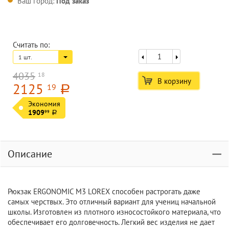
Ваш город:
Под заказ
Считать по:
1 шт.
4035
18
В корзину
2125
19
a
Экономия
1909
99
a
Описание
Рюкзак ERGONOMIC М3 LOREX способен растрогать даже
самых черствых. Это отличный вариант для учениц начальной
школы. Изготовлен из плотного износостойкого материала, что
обеспечивает его долговечность. Легкий вес изделия не дает