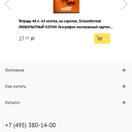
Тетрадь 48 л. А5 клетка, на скрепке, Schoolformat
Т
ЛЮБОПЫТНЫЙ КОТИК География мелованный картон,
Г
ВД-лак
в
27
63
a
Компания
Как купить
Каталог
+7 (495) 380-14-00