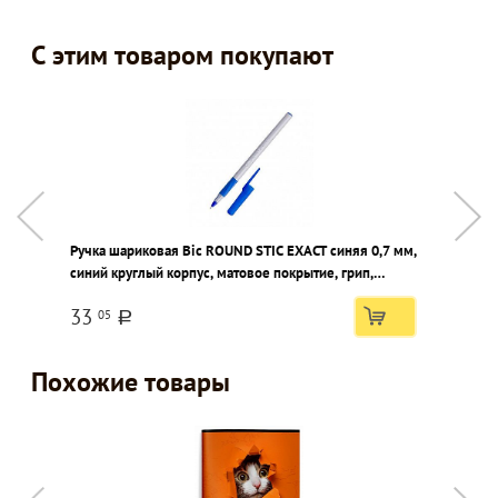
С этим товаром покупают
Ручка шариковая Bic ROUND STIC EXACT синяя 0,7 мм,
К
синий круглый корпус, матовое покрытие, грип,
1
игольчатый наконечник
33
05
a
Похожие товары