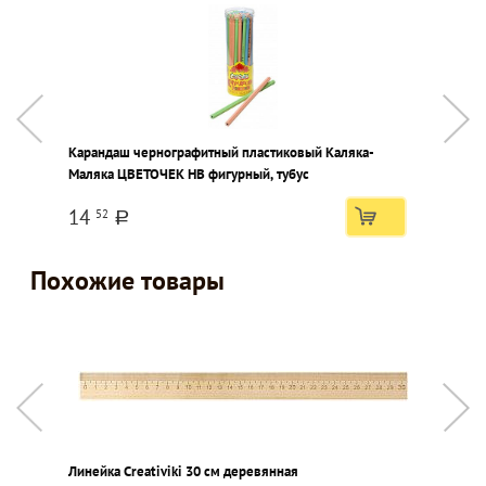
Карандаш чернографитный пластиковый Каляка-
Л
Маляка ЦВЕТОЧЕК НВ фигурный, тубус
р
п
14
52
a
Похожие товары
Линейка Creativiki 30 см деревянная
Л