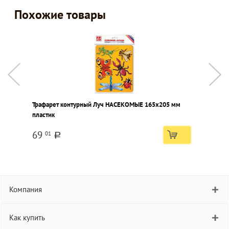
Похожие товары
Трафарет контурный Луч НАСЕКОМЫЕ 165х205 мм
Т
пластик
м
69
01
a
Компания
Как купить