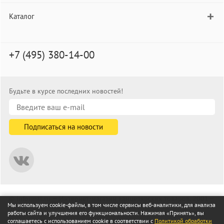
Каталог
+7 (495) 380-14-00
Будьте в курсе последних новостей!
© informat.ru — Интернет-магазин канцелярских товаров. 2001—
Мы используем cookie-файлы, в том числе сервисы веб-аналитики, для анализа
2026
работы сайта и улучшения его функциональности. Нажимая «Принять», вы
Все права защищены
соглашаетесь с использованием cookie в соответствии с
Политикой обработки