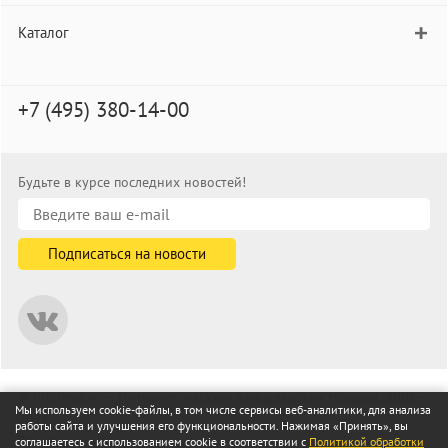
Каталог
+7 (495) 380-14-00
Будьте в курсе последних новостей!
© informat.ru — Интернет-магазин канцелярских товаров. 2001—
Мы используем cookie-файлы, в том числе сервисы веб-аналитики, для анализа
2026
работы сайта и улучшения его функциональности. Нажимая «Принять», вы
Все права защищены
соглашаетесь с использованием cookie в соответствии с
Политикой обработки