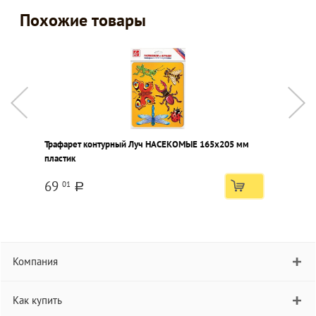
Похожие товары
Трафарет контурный Луч НАСЕКОМЫЕ 165х205 мм
Т
пластик
м
69
01
a
Компания
Как купить