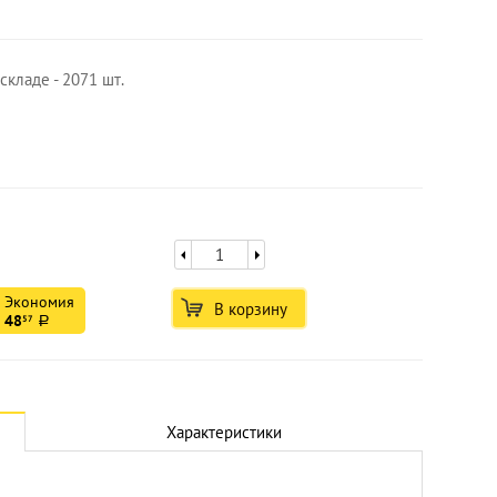
складе - 2071 шт.
Экономия
В корзину
48
57
a
Увеличить
Характеристики