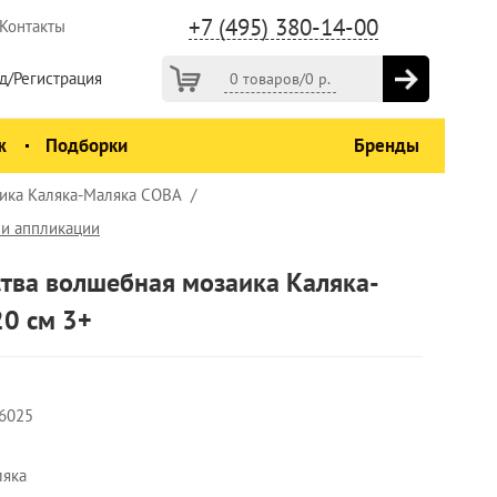
+7 (495) 380-14-00
Контакты
д/Регистрация
0 товаров
/
0
р.
ж
Подборки
Бренды
аика Каляка-Маляка СОВА
 и аппликации
ства волшебная мозаика Каляка-
0 см 3+
6025
ляка