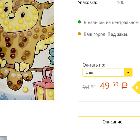
Упаковка:
100
В наличии на центральном 
Ваш город:
Под заказ
Считать по:
1 шт.
49
50
a
98
07
Увеличить изображение
Описание