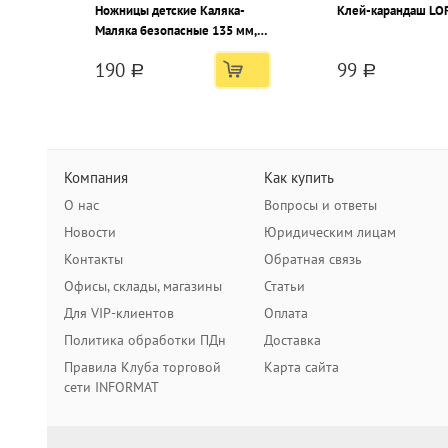
Ножницы детские Каляка-
Клей-карандаш LOR
Маляка безопасные 135 мм,
эргономичные ручки
190
99
пластиковые с резиновыми
a
a
вставками желтые с принтом на
лезвиях
Компания
Как купить
О нас
Вопросы и ответы
Новости
Юридическим лицам
Контакты
Обратная связь
Офисы, склады, магазины
Статьи
Для VIP-клиентов
Оплата
Политика обработки ПДн
Доставка
Правила Клуба торговой
Карта сайта
сети INFORMAT