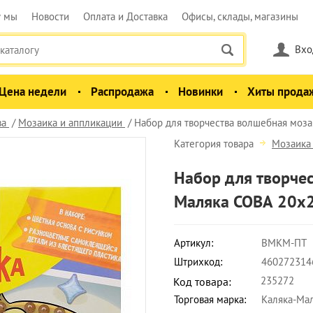
у мы
Новости
Оплата и Доставка
Офисы, склады, магазины
Вхо
Цена недели
Распродажа
Новинки
Хиты прода
ва
Мозаика и аппликации
Набор для творчества волшебная моз
Категория товара
Мозаика
Набор для творче
Маляка СОВА 20х2
Артикул:
ВМКМ-ПТ
Штрихкод:
460272314
235272
Код товара:
Торговая марка:
Каляка-Ма