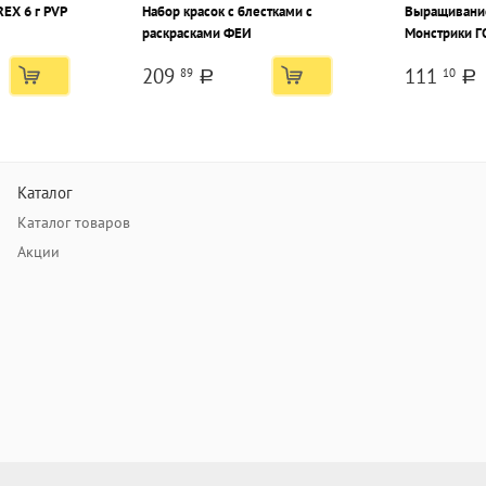
EX 6 г PVP
Набор красок с блестками с
Выращивание
раскрасками ФЕИ
Монстрики 
МОНСТРИК
209
111
89
10
a
a
Каталог
Каталог товаров
Акции