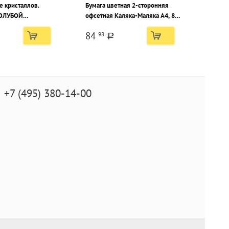
 кристаллов.
Бумага цветная 2-сторонняя
ГОЛУБОЙ
офсетная Каляка-Маляка А4, 8
цветов 16 листов, 75 г/м2 в
84
98
папке 3+
a
+7 (495) 380-14-00