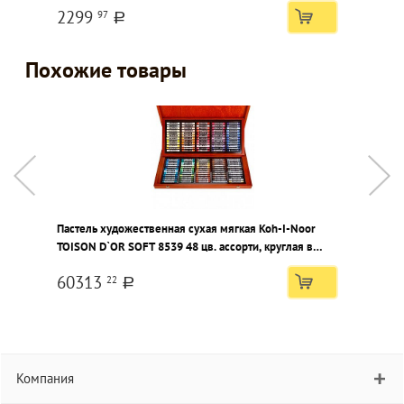
2299
97
a
Похожие товары
Пастель художественная сухая мягкая Koh-I-Noor
П
TOISON D`OR SOFT 8539 48 цв. ассорти, круглая в
T
деревянной коробке
м
60313
22
a
Компания