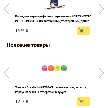
Карандаш чернографитный деревянный LOREX V-TYPE
К
PASTEL PARSLEY НВ заточенный, трехгранный, принт на
B
корпусе, тубус
т
16
01
a
Похожие товары
Точилка Creativiki КРУГЛАЯ с контейнером, ассорти,
Т
корпус пластик, 1 отверстие, в тубусе
к
12
49
a