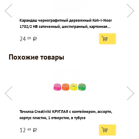
Карандаш чернографитный деревянный Koh-I-Noor
К
1702/2 НВ заточенный, шестигранный, картонная
1
коробка
к
24
09
a
Похожие товары
Точилка Creativiki КРУГЛАЯ с контейнером, ассорти,
Т
корпус пластик, 1 отверстие, в тубусе
к
12
49
a