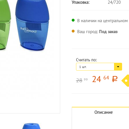
Упаковка:
24/720
В наличии на центральном 
Ваш город:
Под заказ
Считать по:
1 шт.
24
64
a
28
99
Увеличить изображение
Описание