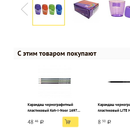
С этим товаром покупают
Карандаш чернографитный
Карандаш черногр
пластиковый Koh-I-Noor 1697
пластиковый LITE 
НВ заточенный, шестигранный,
ластиком, заточен
48
8
46
50
картонная коробка
шестигранный, кар
a
a
коробка