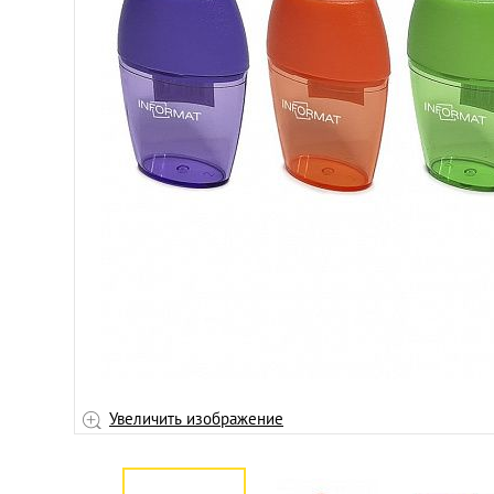
жение
Увеличить изображение