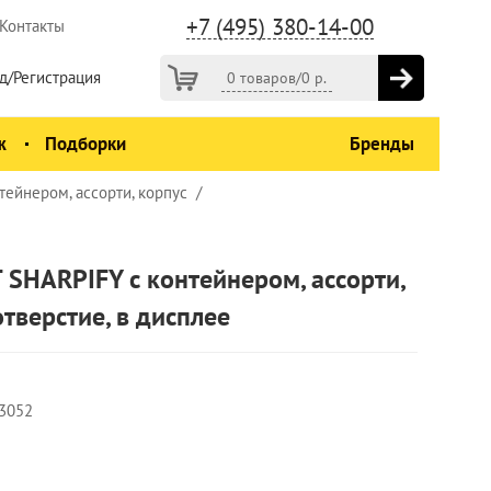
+7 (495) 380-14-00
Контакты
д/Регистрация
0 товаров
/
0
р.
ж
Подборки
Бренды
ейнером, ассорти, корпус
SHARPIFY с контейнером, ассорти,
отверстие, в дисплее
3052