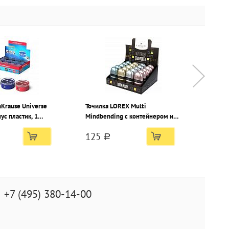
hKrause Universe
Точилка LOREX Multi
Точилк
ус пластик, 1
Mindbending с контейнером и
Vibes 
 тубусе
ластиком, ассорти, корпус
ластик
125
89
99
пластик, 1 отверстие, в дисплее
пласти
a
+7 (495) 380-14-00