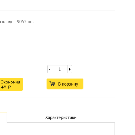
складе - 9052 шт.
Экономия
В корзину
4
35
a
Увеличить
Характеристики