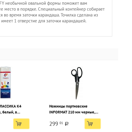
FY необычной овальной формы поможет вам
е место в порядке. Специальный контейнер собирает
ся во время заточки карандаша. Точилка сделана из
и имеет 1 отверстие для заточки карандашей.
КЛАССИКА К4
Ножницы портновские
, белый, в
INFORMAT 210 мм черные,
ной упаковке, в
эргономичные ручки
299
01
ной упаковке
пластиковые
a