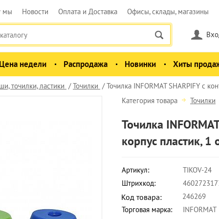
у мы
Новости
Оплата и Доставка
Офисы, склады, магазины
Вхо
Цена недели
Распродажа
Новинки
Хиты прода
и, точилки, ластики
Точилки
Точилка INFORMAT SHARPIFY с конт
Категория товара
Точилки
Точилка INFORMAT 
корпус пластик, 1 
Артикул:
TIKOV-24
Штрихкод:
460272317
246269
Код товара:
Торговая марка:
INFORMAT