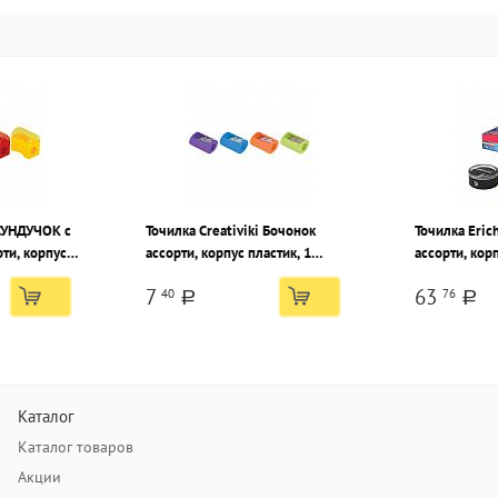
 СУНДУЧОК с
Точилка Creativiki Бочонок
Точилка Eric
ти, корпус
ассорти, корпус пластик, 1
ассорти, корп
е, в тубусе
отверстие, в тубусе
отверстие, в
7
63
40
76
a
a
Каталог
Каталог товаров
Акции