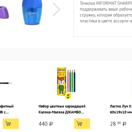
Точилка INFORMAT SHARPI
поддерживать ваше рабоче
стружку, которая образует
пластика в цвете ассорти 
афитный
Набор цветных карандашей
Ластик Луч 
НВ с
Каляка-Маляка ДЖАМБО
60х19х10 мм
ный,
утолщенные укороченные 12
индивидуаль
440
28
89
тонная
цв. круглые, пластиковые, в
индивидуаль
a
a
тубусе с точилкой