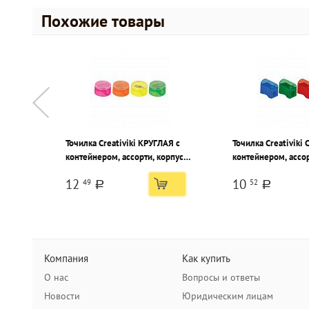
Похожие товары
Точилка Creativiki КРУГЛАЯ с
Точилка Creativiki
контейнером, ассорти, корпус
контейнером, ассор
пластик, 1 отверстие, в тубусе
пластик, 1 отверсти
12
10
49
52
a
a
Компания
Как купить
О нас
Вопросы и ответы
Новости
Юридическим лицам