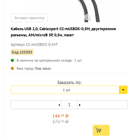
Экспресс-просмотр
Кабель USB 2,0, Cablexpert CC-mUSBDS-0,5M, двусторонние
разъемы, AM/microB 5P, 0,5м, пакет
Артикул CC-mUSBDS-0.5M*
Код 155593
В наличии на центральном складе - 2 шт.
...
Ваш город:
Под заказ
Заказать по:
1 шт.
144
83
a
172
42
a