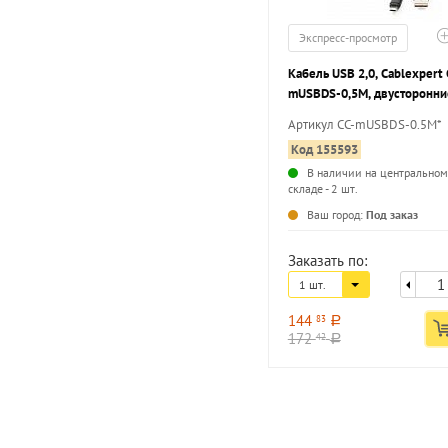
Экспресс-просмотр
Кабель USB 2,0, Cablexpert 
mUSBDS-0,5M, двусторонни
разъемы, AM/microB 5P, 0,5
Артикул CC-mUSBDS-0.5M*
пакет
Код 155593
В наличии на центральном
складе - 2 шт.
Ваш город:
Под заказ
Заказать по:
1 шт.
144
83
a
172
42
a