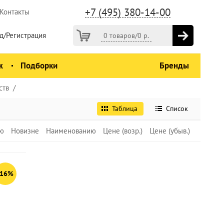
+7 (495) 380-14-00
Контакты
д/Регистрация
0 товаров
/
0
р.
ж
Подборки
Бренды
ств
Таблица
Список
ю
Новизне
Наименованию
Цене (возр.)
Цене (убыв.)
-16%