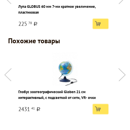
Лупа GLOBUS 60 мм 7-ми кратное увеличение,
Б
пластиковая
1
225
78
a
Похожие товары
Глобус зоогеографический Globen 21 см
Г
интерактивный, с подсветкой от сети, VR- очки
о
2431
41
a