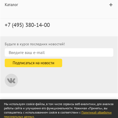
Каталог
+7 (495) 380-14-00
Будьте в курсе последних новостей!
© informat.ru — Интернет-магазин канцелярских товаров. 2001—
Мы используем cookie-файлы, в том числе сервисы веб-аналитики, для анализа
2026
работы сайта и улучшения его функциональности. Нажимая «Принять», вы
Все права защищены
соглашаетесь с использованием cookie в соответствии с
Политикой обработки
персональных данных
.