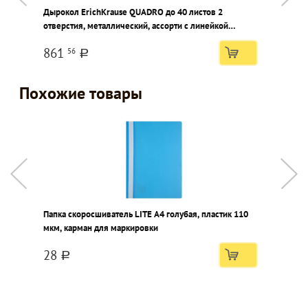
Дырокол ErichKrause QUADRO до 40 листов 2
С
отверстия, металлический, ассорти с линейкой
м
форматов
861
56
a
Похожие товары
Папка скоросшиватель LITE А4 голубая, пластик 110
П
мкм, карман для маркировки
1
28
a