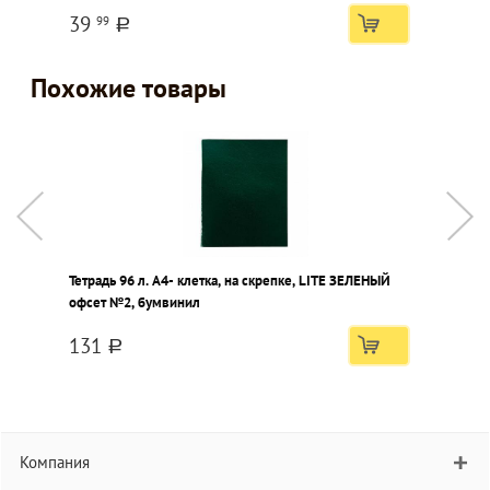
лак
39
99
a
Похожие товары
Тетрадь 96 л. А4- клетка, на скрепке, LITE ЗЕЛЕНЫЙ
Т
офсет №2, бумвинил
Л
У
131
a
Компания