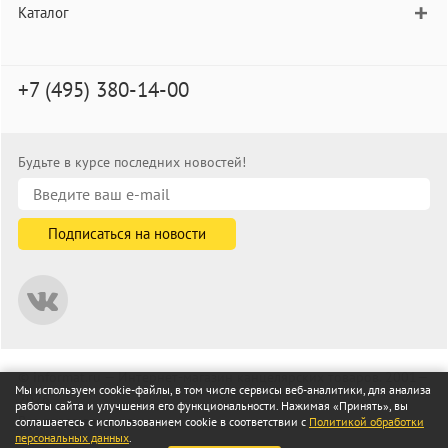
Каталог
+7 (495) 380-14-00
Будьте в курсе последних новостей!
© informat.ru — Интернет-магазин канцелярских товаров. 2001—
Мы используем cookie-файлы, в том числе сервисы веб-аналитики, для анализа
2026
работы сайта и улучшения его функциональности. Нажимая «Принять», вы
Все права защищены
соглашаетесь с использованием cookie в соответствии с
Политикой обработки
персональных данных
.