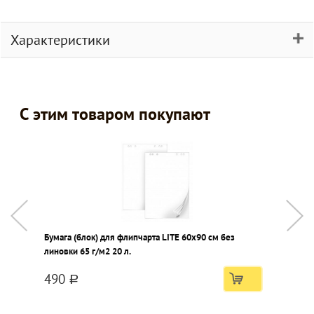
Характеристики
С этим товаром покупают
Бумага (блок) для флипчарта LITE 60х90 см без
Д
линовки 65 г/м2 20 л.
н
490
a