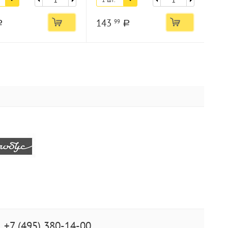
143
99
a
a
+7 (495) 380-14-00