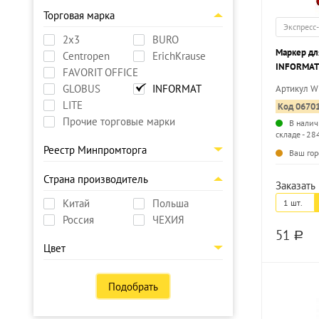
Торговая марка
Экспресс
2х3
BURO
Маркер дл
Centropen
ErichKrause
INFORMAT
FAVORIT OFFICE
красный, 
GLOBUS
INFORMAT
Артикул 
LITE
Код 0670
Прочие торговые марки
В налич
складе - 28
Реестр Минпромторга
Ваш гор
Страна производитель
Заказать 
Китай
Польша
1 шт.
Россия
ЧЕХИЯ
51
a
Цвет
Подобрать