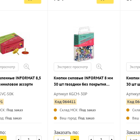
-просмотр
Экспресс-просмотр
Экспр
иленные INFORMAT 8,5
Кнопки силовые INFORMAT 8 мм
Кнопки
виниловое ассорти
30 шт гвоздики без покрытия
30 шт 
ассорти металлик
ассорт
KVC-50K
Артикул KGCM-30P
Артику
91
Код 064411
Код 06
МСК:
Под заказ
Склад МСК:
Под заказ
Скл
...
...
од:
Под заказ
Ваш город:
Под заказ
Ваш 
по:
Заказать по:
Заказа
1 шт.
1 шт.