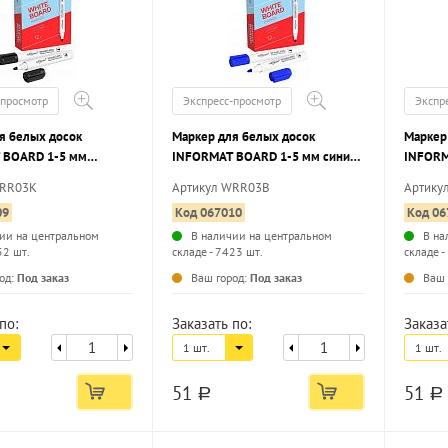
-просмотр
Экспресс-просмотр
Экспр
я белых досок
Маркер для белых досок
Маркер
 BOARD 1-5 мм
INFORMAT BOARD 1-5 мм синий,
INFORM
руглый наконечник
круглый наконечник
зелены
WRR03K
Артикул WRR03B
Артику
09
Код 067010
Код 06
ии на центральном
В наличии на центральном
В на
52 шт.
складе - 7423 шт.
складе -
...
...
од:
Под заказ
Ваш город:
Под заказ
Ваш 
по:
Заказать по:
Заказа
1 шт.
1 шт.
51
51
a
a