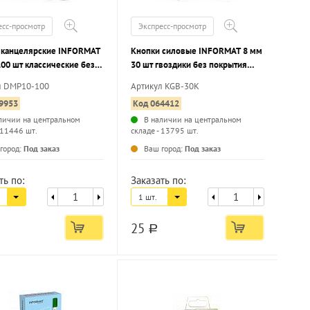
есс-просмотр
Экспресс-просмотр
 канцелярские INFORMAT
Кнопки силовые INFORMAT 8 мм
00 шт классические без
30 шт гвоздики без покрытия
ия металл.
черные
л DMP10-100
Артикул KGB-30K
9953
Код 064412
личии на центральном
В наличии на центральном
 11446 шт.
складе - 13795 шт.
...
...
город:
Под заказ
Ваш город:
Под заказ
ть по:
Заказать по:
1 шт.
25
a