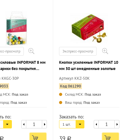
есс-просмотр
Экспресс-просмотр
 силовые INFORMAT 8 мм
Кнопки усиленные INFORMAT 10
шарики без покрытия
мм 50 шт омедненные золотые
л KKGC-30P
Артикул KKZ-50K
9033
Код 061290
ад МСК:
Под заказ
Склад МСК:
Под заказ
...
...
город:
Под заказ
Ваш город:
Под заказ
ть по:
Заказать по:
1 шт.
39
a
a