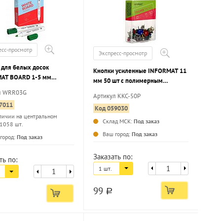
есс-просмотр
Экспресс-просмотр
 для белых досок
Кнопки усиленные INFORMAT 11
AT BOARD 1-5 мм
мм 50 шт с полимерным
й, круглый наконечник
покрытием ассорти
л WRR03G
Артикул KKC-50P
7011
Код 059030
личии на центральном
Склад МСК:
Под заказ
 1058 шт.
...
...
Ваш город:
Под заказ
город:
Под заказ
Заказать по:
ть по:
1 шт.
99
a