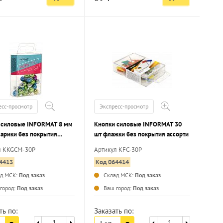
есс-просмотр
Экспресс-просмотр
 силовые INFORMAT 8 мм
Кнопки силовые INFORMAT 30
шарики без покрытия
шт флажки без покрытия ассорти
и металлик
л KKGCM-30P
Артикул KFC-30P
4413
Код 064414
ад МСК:
Под заказ
Склад МСК:
Под заказ
...
...
город:
Под заказ
Ваш город:
Под заказ
ть по:
Заказать по:
1 шт.