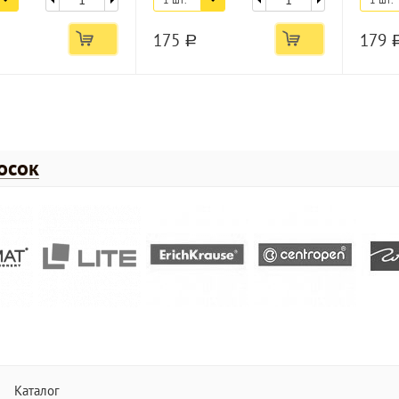
175
179
a
осок
Каталог