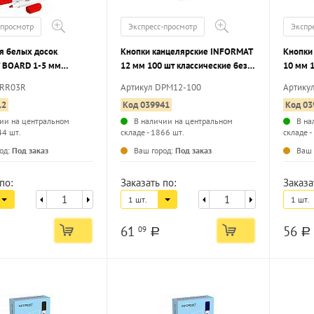
-просмотр
Экспресс-просмотр
Экспр
я белых досок
Кнопки канцелярские INFORMAT
Кнопки
 BOARD 1-5 мм
12 мм 100 шт классические без
10 мм 1
круглый наконечник
покрытия металл.
покрыт
WRR03R
Артикул DPM12-100
Артику
12
Код 039941
Код 03
ии на центральном
В наличии на центральном
В на
44 шт.
складе - 1866 шт.
складе -
...
...
од:
Под заказ
Ваш город:
Под заказ
Ваш 
по:
Заказать по:
Заказа
1 шт.
1 шт.
61
56
09
a
a