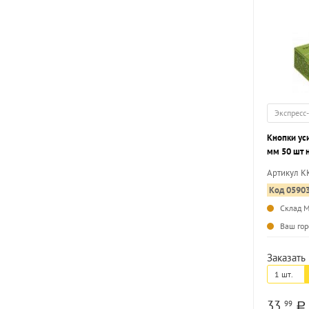
Экспресс
Кнопки ус
мм 50 шт 
металл.
Артикул K
Код 0590
Склад 
Ваш гор
Заказать 
1 шт.
33
99
a