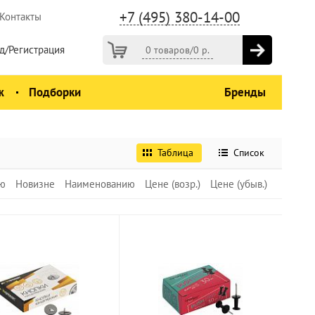
+7 (495) 380-14-00
Контакты
д/Регистрация
0 товаров
/
0
р.
ж
Подборки
Бренды
Таблица
Список
ю
Новизне
Наименованию
Цене (возр.)
Цене (убыв.)