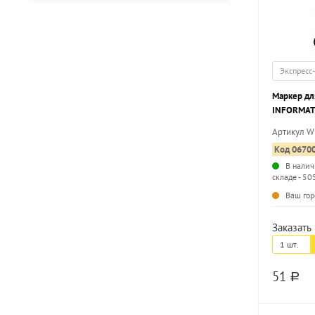
Экспресс
Маркер дл
INFORMAT
черный, к
Артикул 
Код 0670
В налич
складе - 50
Ваш гор
Заказать 
1 шт.
51
a