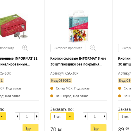
-просмотр
Экспресс-просмотр
Экспр
иленные INFORMAT 11
Кнопки силовые INFORMAT 8 мм
Кнопки
никелированные
30 шт гвоздики без покрытия
30 шт 
ассорти
ассорти
KS-50K
Артикул KGC-30P
Артику
31
Код 059032
Код 05
МСК:
Под заказ
Склад МСК:
Под заказ
Скл
...
...
од:
Под заказ
Ваш город:
Под заказ
Ваш 
по:
Заказать по:
Заказа
1 шт.
1 шт.
70
89
99
a