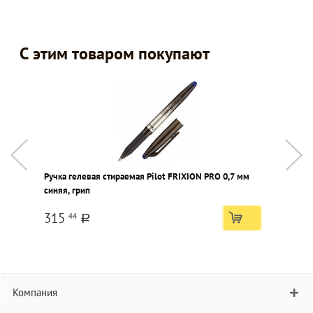
С этим товаром покупают
Ручка гелевая стираемая Pilot FRIXION PRO 0,7 мм
Р
синяя, грип
г
315
44
a
Компания