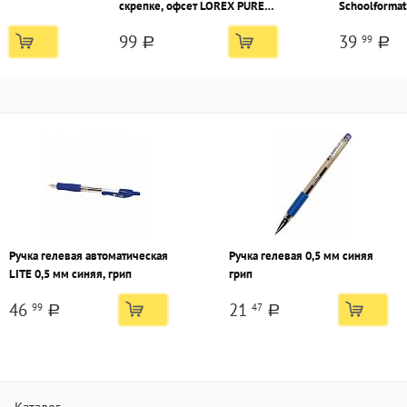
скрепке, офсет LOREX PURE
Schoolform
LOVE мелованный картон,
ОБЛАКА на г
99
39
99
двойная обложка, запечатка
картон, спл
a
a
форзаца, soft touch, фольга
Ручка гелевая автоматическая
Ручка гелевая 0,5 мм синяя
LITE 0,5 мм синяя, грип
грип
46
21
99
47
a
a