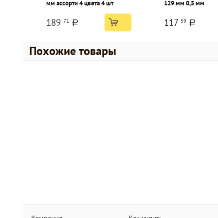
мм ассорти 4 цвета 4 шт
129 мм 0,5 мм
189
117
71
59
a
a
Похожие товары