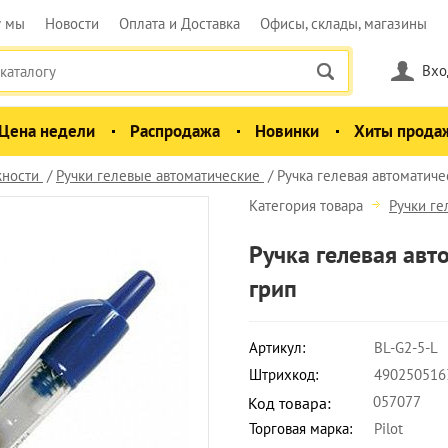
у мы
Новости
Оплата и Доставка
Офисы, склады, магазины
Вхо
Цена недели
Распродажа
Новинки
Хиты прода
ности
Ручки гелевые автоматические
Ручка гелевая автоматичес
Категория товара
Ручки ге
Ручка гелевая авто
грип
Артикул:
BL-G2-5-L
Штрихкод:
490250516
057077
Код товара:
Торговая марка:
Pilot