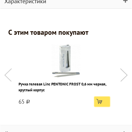
Характеристики
С этим товаром покупают
Ручка гелевая Linc PENTONIC FROST 0,6 мм черная,
Р
круглый корпус
г
65
a